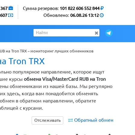
1367
Сумма резервов:
101 822 606 552 844
607
Обновлено:
06.08.26 13:12
RUB на Tron TRX – мониторинг лучших обменников
а Tron TRX
вольно популярное направление, которое ищут
чшие курсы
обмена Visa/MasterCard RUB на Tron
влены обменниками из нашей базы. Мы регулярно
их здесь, когда вам понадобится обменять
т обмен в обратном направлении, обратите
аблицей с курсами.
Обратный обмен
Отслеживать