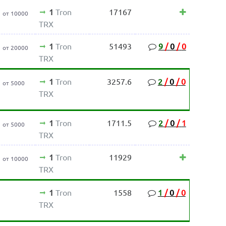
1
Tron
17167
от 10000
TRX
1
Tron
51493
9
/
0
/
0
от 20000
TRX
1
Tron
3257.6
2
/
0
/
0
от 5000
TRX
1
Tron
1711.5
2
/
0
/
1
от 5000
TRX
1
Tron
11929
от 10000
TRX
1
Tron
1558
1
/
0
/
0
TRX