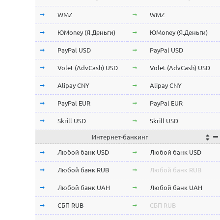
Stellar Lumens XLM
Stellar Lumens XLM
WMZ
WMZ
EOS
EOS
ЮMoney (Я.Деньги)
ЮMoney (Я.Деньги)
NEO
NEO
PayPal USD
PayPal USD
ChainLink LINK
ChainLink LINK
Volet (AdvCash) USD
Volet (AdvCash) USD
Qtum
Qtum
Alipay CNY
Alipay CNY
Iota MIOTA
Iota MIOTA
PayPal EUR
PayPal EUR
Waves
Waves
Skrill USD
Skrill USD
Интернет-банкинг
Icon ICX
Icon ICX
Skrill EUR
Skrill EUR
Любой банк USD
Любой банк USD
Zcash ZEC
Zcash ZEC
Volet (AdvCash) RUB
Volet (AdvCash) RUB
Любой банк RUB
Любой банк RUB
Ontology ONT
Ontology ONT
Volet (AdvCash) EUR
Volet (AdvCash) EUR
Любой банк UAH
Любой банк UAH
0x ZRX
0x ZRX
Volet (AdvCash) KZT
Volet (AdvCash) KZT
СБП RUB
СБП RUB
VeChain VET
VeChain VET
ePayments USD
ePayments USD