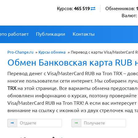
Курсов:
465 519
Обменников:
Валют:
это работает
Публикации
Контакты
Pro-Change.ru
»
Курсы обмена
»
Перевод с карты Visa/MasterCard 
Обмен Банковская карта RUB н
Перевод денег с Visa/MasterCard RUB на Tron TRX – до
многие пользователи сети интернет. Мы собираем лу
TRX
на этой странице. Все варианты обмена предоста
обновляем информацию о курсах, поэтому проверяйте 
Visa/MasterCard RUB на Tron TRX! А если вас интересуе
внимание на ссылку с иконкой из двух стрелочек над т
Отдаете
Получаете