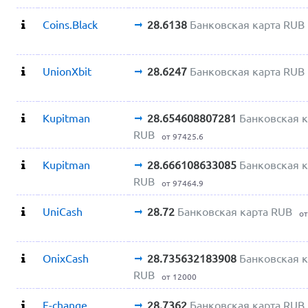
Coins.Black
28.6138
Банковская карта RUB
UnionXbit
28.6247
Банковская карта RUB
Kupitman
28.654608807281
Банковская к
RUB
от 97425.6
Kupitman
28.666108633085
Банковская к
RUB
от 97464.9
UniCash
28.72
Банковская карта RUB
от
OnixCash
28.735632183908
Банковская к
RUB
от 12000
F-change
28.7362
Банковская карта RUB