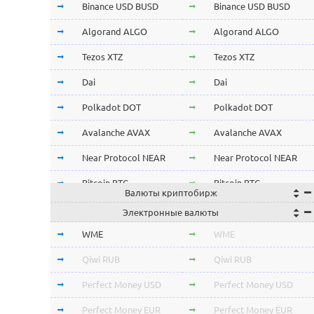
Binance USD BUSD
Binance USD BUSD
Algorand ALGO
Algorand ALGO
Tezos XTZ
Tezos XTZ
Dai
Dai
Polkadot DOT
Polkadot DOT
Avalanche AVAX
Avalanche AVAX
Near Protocol NEAR
Near Protocol NEAR
Bitcoin BTC
Bitcoin BTC
Валюты криптобирж
Terra LUNA
Terra LUNA
Электронные валюты
Cardano ADA
Cardano ADA
WME
WME
OmiseGo OMG
OmiseGo OMG
Qiwi RUB
Qiwi RUB
Verge XVG
Verge XVG
Perfect Money USD
Perfect Money USD
BitTorrent BTT
BitTorrent BTT
Perfect Money EUR
Perfect Money EUR