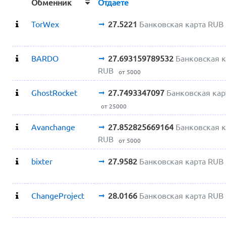
Обменник
Отдаете
TorWex
27.5221
Банковская карта RUB
BARDO
27.693159789532
Банковская к
RUB
от 5000
GhostRocket
27.7493347097
Банковская кар
от 25000
Avanchange
27.852825669164
Банковская к
RUB
от 5000
bixter
27.9582
Банковская карта RUB
ChangeProject
28.0166
Банковская карта RUB