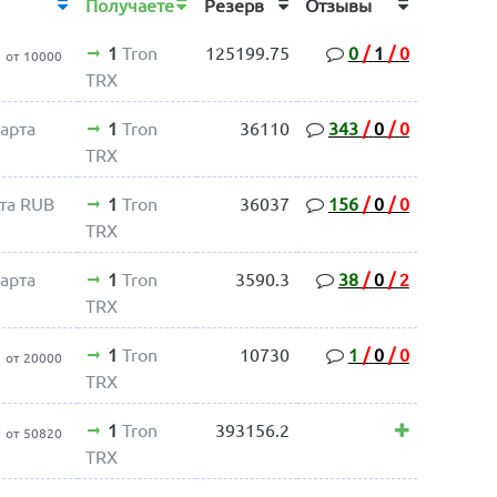
Получаете
Резерв
Отзывы
1
Tron
125199.75
0
/
1
/
0
от 10000
TRX
арта
1
Tron
36110
343
/
0
/
0
TRX
та RUB
1
Tron
36037
156
/
0
/
0
TRX
арта
1
Tron
3590.3
38
/
0
/
2
TRX
1
Tron
10730
1
/
0
/
0
от 20000
TRX
1
Tron
393156.2
от 50820
TRX