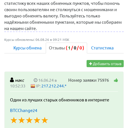
статистику всех наших обменных пунктов, чтобы помочь
своим пользователям не столкнуться с мошенниками и
выгодно обменять валюту. Пользуйтесь только
надёжными обменными пунктами, которые мы собираем
на нашем сайте.
Курсы обновлены: 06.08.26 в 09:21 MSK
Курсы обмена
Отзывы
(
1
/
0
/
0
)
Статистика
Добавить отзыв
Номер заявки 75976
макс
16.06.24 в
10:52:33
IP:
217.212.244.*
Один из лучших старых обменников в интернете
BTCChange24
☆
★
☆
★
☆
★
☆
★
☆
★