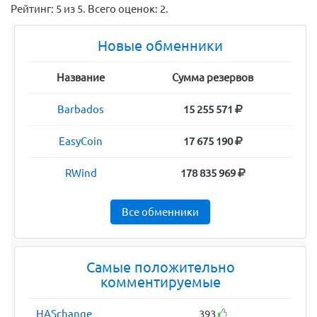
Рейтинг:
5
из
5
. Всего оценок:
2
.
Новые обменники
Название
Сумма резервов
Barbados
15 255 571
EasyCoin
17 675 190
RWind
178 835 969
Все обменники
Самые положительно
комментируемые
HASchange
393