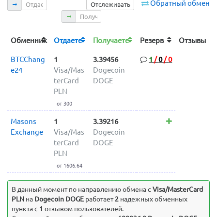
Отдаете
Обратный обмен
Отслеживать
Получаете
Обменник
Отдаете
Получаете
Резерв
Отзывы
BTCChang
1
3.39456
1
/
0
/
0
e24
Visa/Mas
Dogecoin
terCard
DOGE
PLN
от 300
Masons
1
3.39216
Exchange
Visa/Mas
Dogecoin
terCard
DOGE
PLN
от 1606.64
В данный момент по направлению обмена c
Visa/MasterCard
PLN
на
Dogecoin DOGE
работает
2
надежных обменных
пункта с
1
отзывом пользователей.