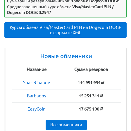
Суммарный резерв обменников:
188836.8 Dogecoin DOGE
.
Средневзвешенный курс обмена
Visa/MasterCard PLN /
Dogecoin DOGE: 0.2947
Курсы обмена Visa/MasterCard PLN на Dogecoin DOGE
в формате XML
Новые обменники
Название
Сумма резервов
SpaceChange
114 951 934
Barbados
15 251 311
EasyCoin
17 675 190
Все обменники