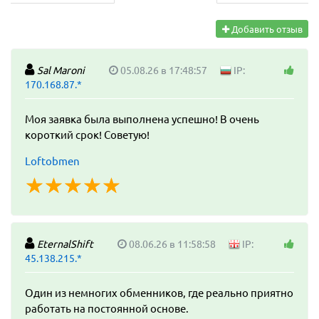
Добавить отзыв
Sal Maroni
05.08.26 в 17:48:57
IP:
170.168.87.*
Моя заявка была выполнена успешно! В очень
короткий срок! Советую!
Loftobmen
☆
★
☆
★
☆
★
☆
★
☆
★
EternalShift
08.06.26 в 11:58:58
IP:
45.138.215.*
Один из немногих обменников, где реально приятно
работать на постоянной основе.