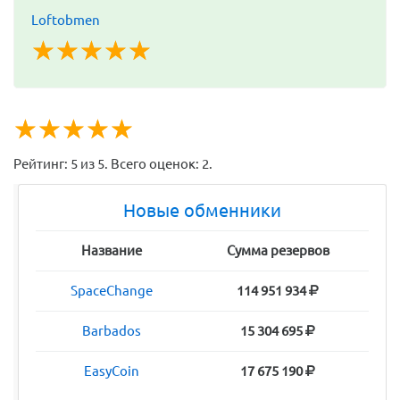
Loftobmen
☆
★
☆
★
☆
★
☆
★
☆
★
☆
★
☆
★
☆
★
☆
★
☆
★
Рейтинг:
5
из
5
. Всего оценок:
2
.
Новые обменники
Название
Сумма резервов
SpaceChange
114 951 934
Barbados
15 304 695
EasyCoin
17 675 190