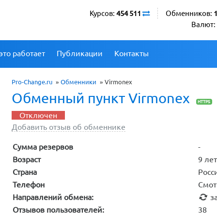
Курсов:
454 511
Обменников:
Валют:
это работает
Публикации
Контакты
Pro-Change.ru
»
Обменники
»
Virmonex
Обменный пункт Virmonex
HTTPS
Отключен
Добавить отзыв об обменнике
Сумма резервов
-
Возраст
9 ле
Страна
Росс
Телефон
Смот
Направлений обмена:
за
Отзывов пользователей:
38