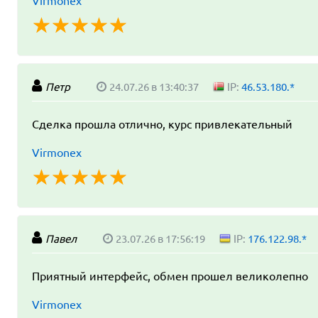
Virmonex
☆
★
☆
★
☆
★
☆
★
☆
★
Петр
24.07.26 в 13:40:37
IP:
46.53.180.*
Сделка прошла отлично, курс привлекательный
Virmonex
☆
★
☆
★
☆
★
☆
★
☆
★
Павел
23.07.26 в 17:56:19
IP:
176.122.98.*
Приятный интерфейс, обмен прошел великолепно
Virmonex