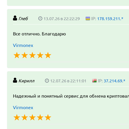
Глеб
13.07.26 в 22:22:29
IP:
178.159.211.*
Все отлично. Благодарю
Virmonex
☆
★
☆
★
☆
★
☆
★
☆
★
Кирилл
12.07.26 в 22:11:01
IP:
37.214.69.*
Надежный и понятный сервис для обмена криптова
Virmonex
☆
★
☆
★
☆
★
☆
★
☆
★