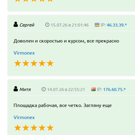
Сергей
15.07.26 в 21:01:46
IP:
46.33.39.*
Доволен и скоростью и курсом, все прекрасно
Virmonex
☆
★
☆
★
☆
★
☆
★
☆
★
Митя
14.07.26 в 22:55:21
IP:
176.60.75.*
Площадка рабочая, все четко. Загляну еще
Virmonex
☆
★
☆
★
☆
★
☆
★
☆
★