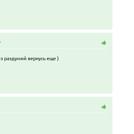
*
з раздумий вернусь еще )