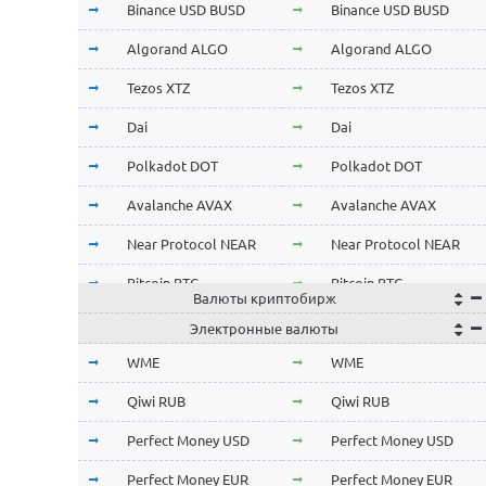
Binance USD BUSD
Binance USD BUSD
Algorand ALGO
Algorand ALGO
Tezos XTZ
Tezos XTZ
Dai
Dai
Polkadot DOT
Polkadot DOT
Avalanche AVAX
Avalanche AVAX
Near Protocol NEAR
Near Protocol NEAR
Bitcoin BTC
Bitcoin BTC
Валюты криптобирж
Terra LUNA
Terra LUNA
Электронные валюты
Cardano ADA
Cardano ADA
WME
WME
OmiseGo OMG
OmiseGo OMG
Qiwi RUB
Qiwi RUB
Verge XVG
Verge XVG
Perfect Money USD
Perfect Money USD
BitTorrent BTT
BitTorrent BTT
Perfect Money EUR
Perfect Money EUR