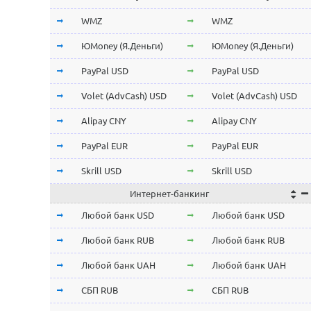
Stellar Lumens XLM
Stellar Lumens XLM
WMZ
WMZ
NEO
NEO
ЮMoney (Я.Деньги)
ЮMoney (Я.Деньги)
ChainLink LINK
ChainLink LINK
PayPal USD
PayPal USD
Qtum
Qtum
Volet (AdvCash) USD
Volet (AdvCash) USD
Iota MIOTA
Iota MIOTA
Alipay CNY
Alipay CNY
Waves
Waves
PayPal EUR
PayPal EUR
Icon ICX
Icon ICX
Skrill USD
Skrill USD
Интернет-банкинг
Zcash ZEC
Zcash ZEC
Skrill EUR
Skrill EUR
Любой банк USD
Любой банк USD
Ontology ONT
Ontology ONT
Volet (AdvCash) RUB
Volet (AdvCash) RUB
Любой банк RUB
Любой банк RUB
0x ZRX
0x ZRX
Volet (AdvCash) EUR
Volet (AdvCash) EUR
Любой банк UAH
Любой банк UAH
VeChain VET
VeChain VET
Volet (AdvCash) KZT
Volet (AdvCash) KZT
СБП RUB
СБП RUB
Ravencoin RVN
Ravencoin RVN
ePayments USD
ePayments USD