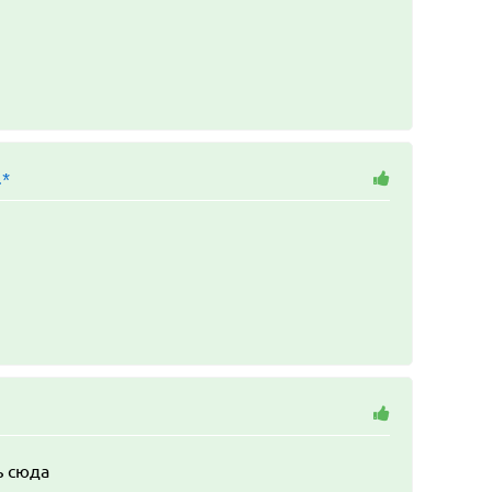
.*
ь сюда