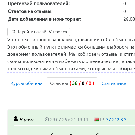
Претензий пользователей:
0
Ответов на отзывы:
0
Дата добавления в мониторинг:
28.0
Перейти на сайт Virmonex
Virmonex – хорошо зарекомендовавший себя обменный 
Этот обменный пункт отличается большим выбором на
доверием пользователей. Мы собираем отзывы и стати
своим пользователям избежать мошенничества , а так
только надёжными обменниками, которые мы собираем
Курсы обмена
Отзывы
(
38
/
0
/
0
)
Статистика
Вадим
29.07.26 в 21:19:14
IP:
37.212.3.*