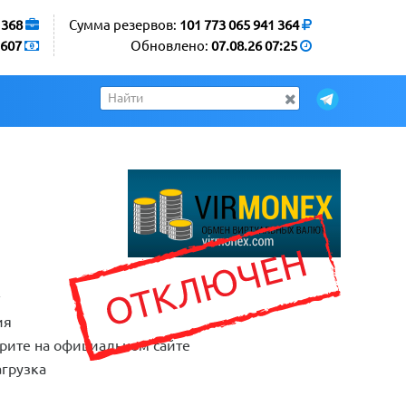
1368
Сумма резервов:
101 773 065 941 364
607
Обновлено:
07.08.26 07:25
т
ия
рите на официальном сайте
грузка