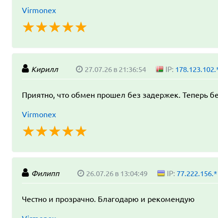
Virmonex
☆
★
☆
★
☆
★
☆
★
☆
★
Кирилл
27.07.26 в 21:36:54
IP:
178.123.102.
Приятно, что обмен прошел без задержек. Теперь бе
Virmonex
☆
★
☆
★
☆
★
☆
★
☆
★
Филипп
26.07.26 в 13:04:49
IP:
77.222.156.*
Честно и прозрачно. Благодарю и рекомендую