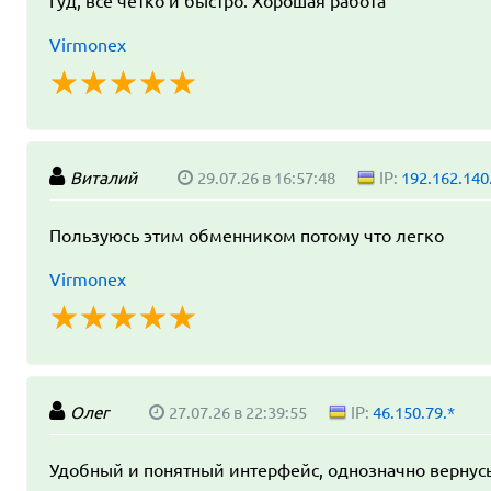
Гуд, все четко и быстро. Хорошая работа
Virmonex
☆
★
☆
★
☆
★
☆
★
☆
★
Виталий
29.07.26 в 16:57:48
IP:
192.162.140
Пользуюсь этим обменником потому что легко
Virmonex
☆
★
☆
★
☆
★
☆
★
☆
★
Олег
27.07.26 в 22:39:55
IP:
46.150.79.*
Удобный и понятный интерфейс, однозначно вернус