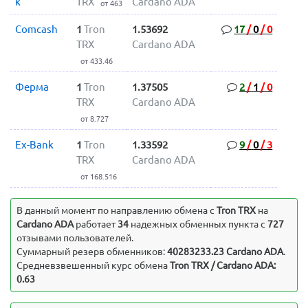
k
TRX
Cardano ADA
от 463
Comcash
1
Tron
1.53692
17
/
0
/
0
TRX
Cardano ADA
от 433.46
Ферма
1
Tron
1.37505
2
/
1
/
0
TRX
Cardano ADA
от 8.727
Ex-Bank
1
Tron
1.33592
9
/
0
/
3
TRX
Cardano ADA
от 168.516
В данный момент по направлению обмена c
Tron TRX
на
Cardano ADA
работает
34
надежных обменных пункта с
727
отзывами пользователей.
Суммарный резерв обменников:
40283233.23 Cardano ADA
.
Средневзвешенный курс обмена
Tron TRX / Cardano ADA:
0.63