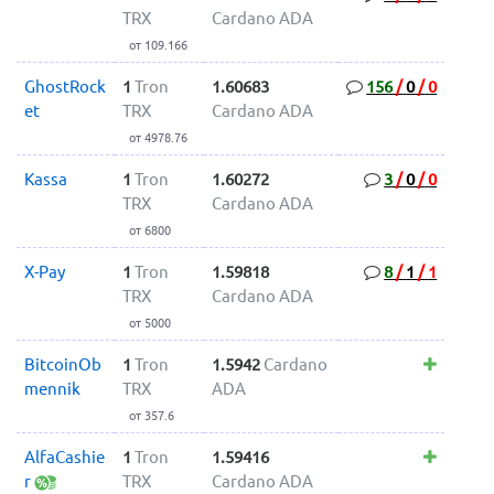
TRX
Cardano ADA
от 109.166
GhostRock
1
Tron
1.60683
156
/
0
/
0
et
TRX
Cardano ADA
от 4978.76
Kassa
1
Tron
1.60272
3
/
0
/
0
TRX
Cardano ADA
от 6800
X-Pay
1
Tron
1.59818
8
/
1
/
1
TRX
Cardano ADA
от 5000
BitcoinOb
1
Tron
1.5942
Cardano
mennik
TRX
ADA
от 357.6
AlfaCashie
1
Tron
1.59416
r
TRX
Cardano ADA