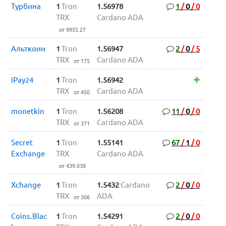
Турбина
1
Tron
1.56978
1
/
0
/
0
TRX
Cardano ADA
от 9955.27
Альткоин
1
Tron
1.56947
2
/
0
/
5
TRX
Cardano ADA
от 175
iPay24
1
Tron
1.56942
TRX
Cardano ADA
от 450
monetkin
1
Tron
1.56208
11
/
0
/
0
TRX
Cardano ADA
от 371
Secret
1
Tron
1.55141
67
/
1
/
0
Exchange
TRX
Cardano ADA
от 439.038
Xchange
1
Tron
1.5432
Cardano
2
/
0
/
0
TRX
ADA
от 306
Coins.Blac
1
Tron
1.54291
2
/
0
/
0