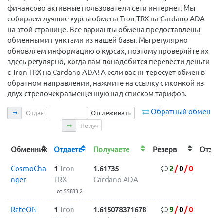
финансово активные пользователи сети интернет. Мы
собираем лучшие курсы обмена Tron TRX на Cardano ADA
на этой странице. Все варианты обмена предоставлены
обменными пунктами из нашей базы. Мы регулярно
обновляем информацию о курсах, поэтому проверяйте их
здесь регулярно, когда вам понадобится перевести деньги
с Tron TRX на Cardano ADA! А если вас интересует обмен в
обратном направлении, нажмите на ссылку с иконкой из
двух стрелочекразмещенную над списком тарифов.
Отдаете
Обратный обмен
Отслеживать
Получаете
Обменник
Отдаете
Получаете
Резерв
Отз
CosmoCha
1
Tron
1.61735
2
/
0
/
0
nger
TRX
Cardano ADA
от 55883.2
RateON
1
Tron
1.615078371678
9
/
0
/
0