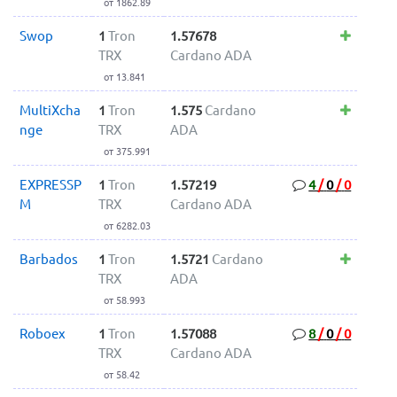
от 1862.89
Swop
1
Tron
1.57678
TRX
Cardano ADA
от 13.841
MultiXcha
1
Tron
1.575
Cardano
nge
TRX
ADA
от 375.991
EXPRESSP
1
Tron
1.57219
4
/
0
/
0
M
TRX
Cardano ADA
от 6282.03
Barbados
1
Tron
1.5721
Cardano
TRX
ADA
от 58.993
Roboex
1
Tron
1.57088
8
/
0
/
0
TRX
Cardano ADA
от 58.42