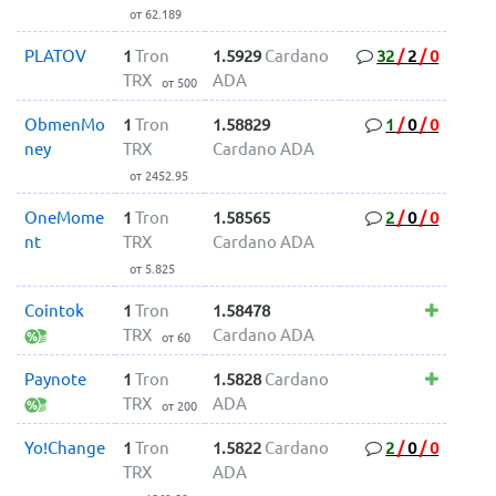
от 62.189
PLATOV
1
Tron
1.5929
Cardano
32
/
2
/
0
TRX
ADA
от 500
ObmenMo
1
Tron
1.58829
1
/
0
/
0
ney
TRX
Cardano ADA
от 2452.95
OneMome
1
Tron
1.58565
2
/
0
/
0
nt
TRX
Cardano ADA
от 5.825
Cointok
1
Tron
1.58478
TRX
Cardano ADA
от 60
Paynote
1
Tron
1.5828
Cardano
TRX
ADA
от 200
Yo!Change
1
Tron
1.5822
Cardano
2
/
0
/
0
TRX
ADA