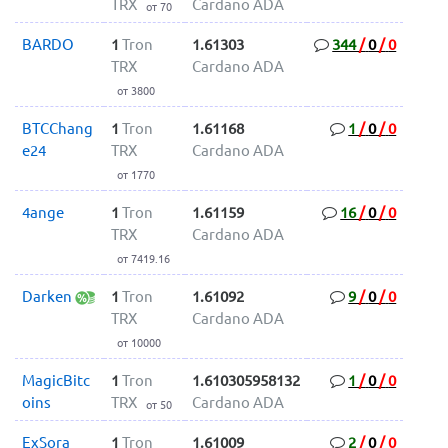
TRX
Cardano ADA
от 70
BARDO
1
Tron
1.61303
344
/
0
/
0
TRX
Cardano ADA
от 3800
BTCChang
1
Tron
1.61168
1
/
0
/
0
e24
TRX
Cardano ADA
от 1770
4ange
1
Tron
1.61159
16
/
0
/
0
TRX
Cardano ADA
от 7419.16
Darken
1
Tron
1.61092
9
/
0
/
0
TRX
Cardano ADA
от 10000
MagicBitc
1
Tron
1.610305958132
1
/
0
/
0
oins
TRX
Cardano ADA
от 50
ExSora
1
Tron
1.61009
2
/
0
/
0