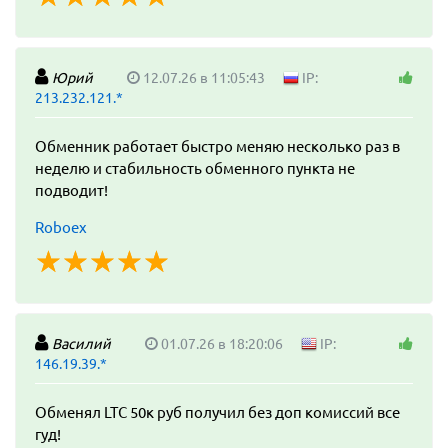
Юрий
12.07.26 в 11:05:43
IP:
213.232.121.*
Обменник работает быстро меняю несколько раз в
неделю и стабильность обменного пункта не
подводит!
Roboex
☆
★
☆
★
☆
★
☆
★
☆
★
Василий
01.07.26 в 18:20:06
IP:
146.19.39.*
Обменял LTC 50к руб получил без доп комиссий все
гуд!