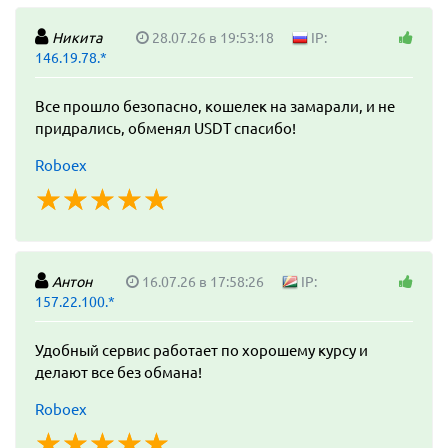
Никита
28.07.26 в 19:53:18
IP:
146.19.78.*
Все прошло безопасно, кошелек на замарали, и не
придрались, обменял USDT спасибо!
Roboex
☆
★
☆
★
☆
★
☆
★
☆
★
Антон
16.07.26 в 17:58:26
IP:
157.22.100.*
Удобный сервис работает по хорошему курсу и
делают все без обмана!
Roboex
☆
★
☆
★
☆
★
☆
★
☆
★