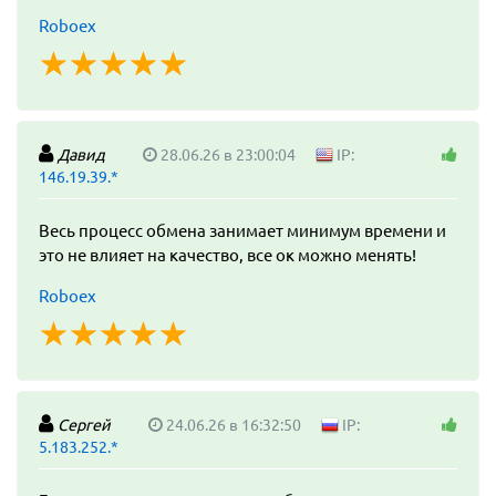
Roboex
☆
★
☆
★
☆
★
☆
★
☆
★
Давид
28.06.26 в 23:00:04
IP:
146.19.39.*
Весь процесс обмена занимает минимум времени и
это не влияет на качество, все ок можно менять!
Roboex
☆
★
☆
★
☆
★
☆
★
☆
★
Сергей
24.06.26 в 16:32:50
IP:
5.183.252.*