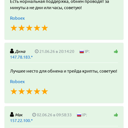
Есть нормальная поддержка, обмен проводят за
минуты а не дни или часы, советую!
Roboex
☆
★
☆
★
☆
★
☆
★
☆
★
Дима
21.06.26 в 20:14:20
IP:
147.78.183.*
Лучшее место для обмена и трейда крипты, советую!
Roboex
☆
★
☆
★
☆
★
☆
★
☆
★
Мак
02.06.26 в 09:58:33
IP:
157.22.100.*