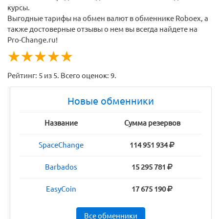
курсы.
Выгодные тарифы на обмен валют в обменнике Roboex, а
также достоверные отзывы о нем вы всегда найдете на
Pro-Change.ru!
☆
★
☆
★
☆
★
☆
★
☆
★
Рейтинг:
5
из
5
. Всего оценок:
9
.
Новые обменники
Название
Сумма резервов
SpaceChange
114 951 934
Barbados
15 295 781
EasyCoin
17 675 190
Все обменники