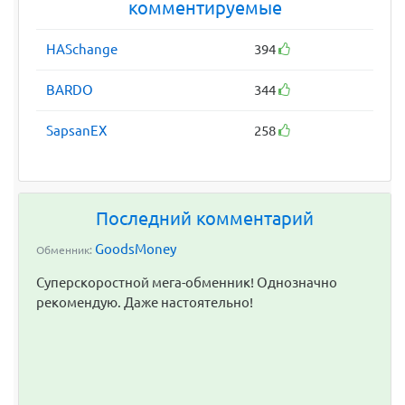
комментируемые
HASchange
394
BARDO
344
SapsanEX
258
Последний комментарий
GoodsMoney
Обменник:
Суперскоростной мега-обменник! Однозначно
рекомендую. Даже настоятельно!