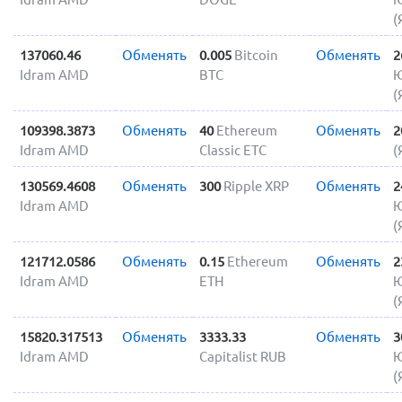
(
137060.46
Обменять
0.005
Bitcoin
Обменять
2
Idram AMD
BTC
Ю
(
109398.3873
Обменять
40
Ethereum
Обменять
2
Idram AMD
Classic ETC
(
130569.4608
Обменять
300
Ripple XRP
Обменять
2
Idram AMD
Ю
(
121712.0586
Обменять
0.15
Ethereum
Обменять
2
Idram AMD
ETH
Ю
(
15820.317513
Обменять
3333.33
Обменять
3
Idram AMD
Capitalist RUB
Ю
(