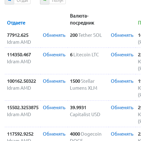
Валюта-
Отдаете
посредник
П
77912.625
Обменять
200
Tether SOL
Обменять
1
Idram AMD
(
114350.467
Обменять
6
Litecoin LTC
Обменять
2
Idram AMD
Ю
(
100162.50322
Обменять
1500
Stellar
Обменять
1
Idram AMD
Lumens XLM
Ю
(
15502.3253875
Обменять
39.9931
Обменять
2
Idram AMD
Capitalist USD
Ю
(
117592.9252
Обменять
4000
Dogecoin
Обменять
2
Idram AMD
DOGE
Ю