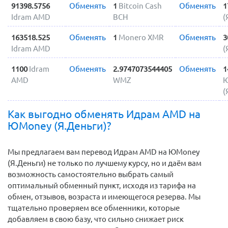
91398.5756
Обменять
1
Bitcoin Cash
Обменять
1
Idram AMD
BCH
(
163518.525
Обменять
1
Monero XMR
Обменять
3
Idram AMD
(
1100
Idram
Обменять
2.9747073544405
Обменять
1
AMD
WMZ
Ю
(
Как выгодно обменять Идрам AMD на
ЮMoney (Я.Деньги)?
Мы предлагаем вам перевод Идрам AMD на ЮMoney
(Я.Деньги) не только по лучшему курсу, но и даём вам
возможность самостоятельно выбрать самый
оптимальный обменный пункт, исходя из тарифа на
обмен, отзывов, возраста и имеющегося резерва. Мы
тщательно проверяем все обменники, которые
добавляем в свою базу, что сильно снижает риск