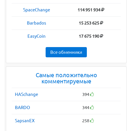
SpaceChange
114 951 934
Barbados
15 253 625
EasyCoin
17 675 190
Все обменники
Самые положительно
комментируемые
HASchange
394
BARDO
344
SapsanEX
258