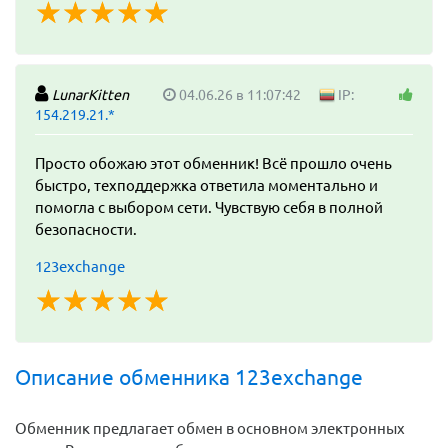
☆
★
☆
★
☆
★
☆
★
☆
★
LunarKitten
04.06.26 в 11:07:42
IP:
154.219.21.*
Просто обожаю этот обменник! Всё прошло очень
быстро, техподдержка ответила моментально и
помогла с выбором сети. Чувствую себя в полной
безопасности.
123exchange
☆
★
☆
★
☆
★
☆
★
☆
★
Описание обменника 123exchange
Обменник предлагает обмен в основном электронных