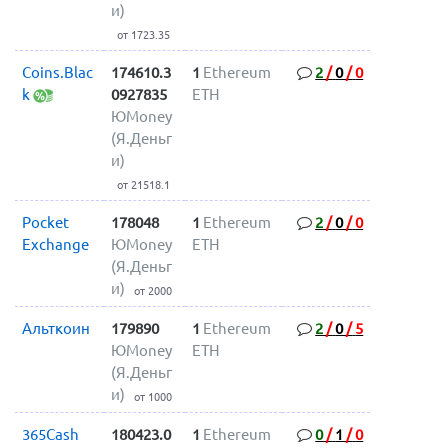
и)
от 1723.35
Coins.Blac
174610.3
1
Ethereum
2
/
0
/
0
k
0927835
ETH
ЮMoney
(Я.Деньг
и)
от 21518.1
Pocket
178048
1
Ethereum
2
/
0
/
0
Exchange
ЮMoney
ETH
(Я.Деньг
и)
от 2000
Альткоин
179890
1
Ethereum
2
/
0
/
5
ЮMoney
ETH
(Я.Деньг
и)
от 1000
365Cash
180423.0
1
Ethereum
0
/
1
/
0