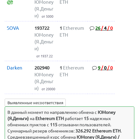
ЮMoney
ETH
(Я.Деньг
и)
от 5000
SOVA
193722
1
Ethereum
26
/
4
/
0
ЮMoney
ETH
(Я.Деньг
и)
от 1937.22
Darken
202940
1
Ethereum
9
/
0
/
0
ЮMoney
ETH
(Я.Деньг
и)
от 20000
Выявленные несоответствия
В данный момент по направлению обмена c
ЮMoney
(Я.Деньги)
на
Ethereum ETH
работает
15
надежных
обменных пунктов с
115
отзывами пользователей.
Суммарный резерв обменников:
326.292 Ethereum ETH
.
Средневзвешенный курс обмена
ЮMoney (Я.Деньги) /