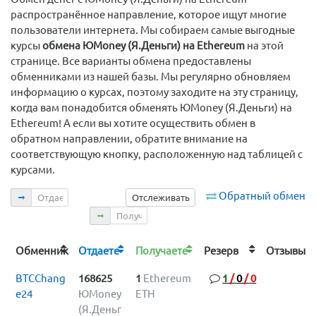
распространённое направление, которое ищут многие
пользователи интернета. Мы собираем самые выгодные
курсы
обмена ЮMoney (Я.Деньги) на Ethereum
на этой
странице. Все варианты обмена предоставлены
обменниками из нашей базы. Мы регулярно обновляем
информацию о курсах, поэтому заходите на эту страницу,
когда вам понадобится обменять ЮMoney (Я.Деньги) на
Ethereum! А если вы хотите осуществить обмен в
обратном направлении, обратите внимание на
соответствующую кнопку, расположенную над таблицей с
курсами.
Отдаете
Обратный обмен
Отслеживать
Получаете
Обменник
Отдаете
Получаете
Резерв
Отзыв
BTCChang
168625
1
Ethereum
1
/
0
/
0
e24
ЮMoney
ETH
(Я.Деньг