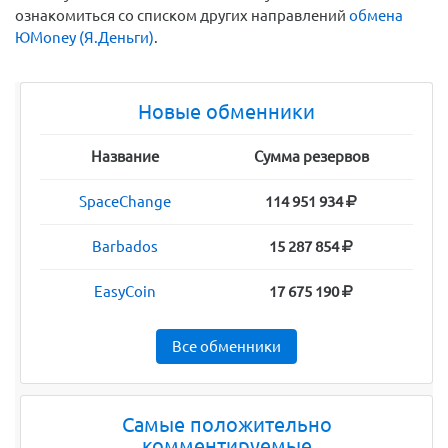
ознакомиться со списком других направлений
обмена
ЮMoney (Я.Деньги)
.
Новые обменники
Название
Сумма резервов
SpaceChange
114 951 934
Barbados
15 287 854
EasyCoin
17 675 190
Все обменники
Самые положительно
комментируемые