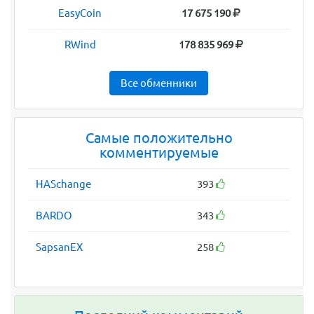
EasyCoin
17 675 190
RWind
178 835 969
Все обменники
Самые положительно
комментируемые
HASchange
393
BARDO
343
SapsanEX
258