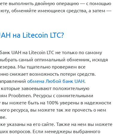
жете выполнить двойную операцию — с помощью
юту, обменяйте имеющиеся средства, а затем —
H на Litecoin LTC?
нк UAH на Litecoin LTC не только по самому
 выбрать самый оптимальный обменник, исходя
резерва. Мы тщательно проверяем все
енно снижает возможность потери средств.
направлений
обмена Любой банк UAH
.
 которые завоевывают положительную
иям Proobmen. Ресурсы с сомнительными
у вы можете быть на 100% уверены в надежности
ого ресурса, вы можете так же прочесть о нем
ве.
е указаны на его сайте. Также на нем вы можете
кших вопросов. Если менеджеры выбранного