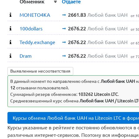
Обменник
Отдаете
MONETO4KA
2661.83
Любой банк UAH
от 1
100dollars
2676.22
Любой банк UAH
от 5
Teddy.exchange
2676.22
Любой банк UAH
от 6
Dram
2676.22
Любой банк UAH
от 7
Выявленные несоответствия
В данный момент по направлению обмена c
Любой банк UAH
н
12
отзывами пользователей.
Суммарный резерв обменников:
103262 Litecoin LTC
.
Средневзвешенный курс обмена
Любой банк UAH / Litecoin LT
Курсы обмена Любой банк UAH на Litecoin LTC в фор
Курсы указанные в рейтинге постоянно обновляются в 
различных интернет-сервисов. Поэтому вся информаци