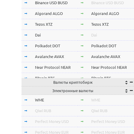
Binance USD BUSD
Binance USD BUSD
Algorand ALGO
Algorand ALGO
Tezos XTZ
Tezos XTZ
Dai
Dai
Polkadot DOT
Polkadot DOT
Avalanche AVAX
Avalanche AVAX
Near Protocol NEAR
Near Protocol NEAR
Bitcoin BTC
Bitcoin BTC
Валюты криптобирж
Terra LUNA
Terra LUNA
Электронные валюты
Cardano ADA
Cardano ADA
WME
WME
OmiseGo OMG
OmiseGo OMG
Qiwi RUB
Qiwi RUB
Verge XVG
Verge XVG
Perfect Money USD
Perfect Money USD
BitTorrent BTT
BitTorrent BTT
Perfect Money EUR
Perfect Money EUR