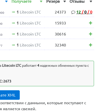
Получаете
Резерв
Отзывы
1
Litecoin LTC
24373
12
/
0
/
0
000
1
Litecoin LTC
15933
00
1
Litecoin LTC
30616
50
1
Litecoin LTC
32340
77
а
Litecoin LTC
работает
4
надежных обменных пункта с
C: 2673
мате XML
соответствии с данными, которые поступают с
я является свежей.