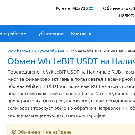
Курсов:
465 733
Обменников:
Валют:
это работает
Публикации
Контакты
Pro-Change.ru
»
Курсы обмена
»
Обмен WhiteBIT USDT на Наличны
Обмен WhiteBIT USDT на Нал
Перевод денег с WhiteBIT USDT на Наличные RUB – рас
многие финансово активные пользователи всемирной 
обмена WhiteBIT USDT на Наличные RUB на этой стран
обменными пунктами из нашей базы. Мы регулярно об
проверяйте их здесь регулярно, когда вам понадобитс
если вас интересует обмен в обратном направлении, 
кнопкуразмещенную над списком тарифов.
Обменники не найдены