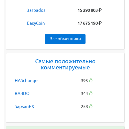
Barbados
15 290 803
EasyCoin
17 675 190
Все обменники
Самые положительно
комментируемые
HASchange
393
BARDO
344
SapsanEX
258