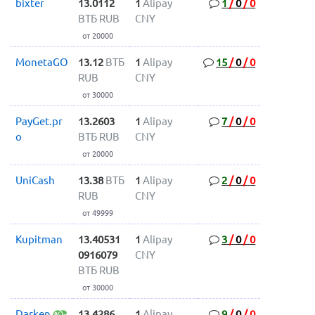
bixter
13.0112
1
Alipay
1
/
0
/
0
ВТБ RUB
CNY
от 20000
MonetaGO
13.12
ВТБ
1
Alipay
15
/
0
/
0
RUB
CNY
от 30000
PayGet.pr
13.2603
1
Alipay
7
/
0
/
0
o
ВТБ RUB
CNY
от 20000
UniCash
13.38
ВТБ
1
Alipay
2
/
0
/
0
RUB
CNY
от 49999
Kupitman
13.40531
1
Alipay
3
/
0
/
0
0916079
CNY
ВТБ RUB
от 30000
Darken
13.4286
1
Alipay
9
/
0
/
0