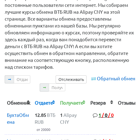
постоянные пользователи сети интернет. Мы собираем
лучшие курсы обмена ВТБ RUB на Alipay CNY на этой
странице. Все варианты обмена предоставлены
обменными пунктами из нашей базы. Мы регулярно
обновляем информацию о курсах, поэтому проверяйте их
здесь каждый раз, когда вам понадобится перевести
деньги с ВТБ RUB на Alipay CNY! А если вы хотите
осуществить обмен в обратном направлении, обратите
внимание на соответствующую кнопку, расположенную
над списком тарифов.
Отдаете
Обратный обмен
Отслеживать
Получаете
Обменник
Отдаете
Получаете
Резерв
Отзыв
БухтаОбм
12.85
ВТБ
1
Alipay
1
/
0
/
0
ена
RUB
CNY
от 20000