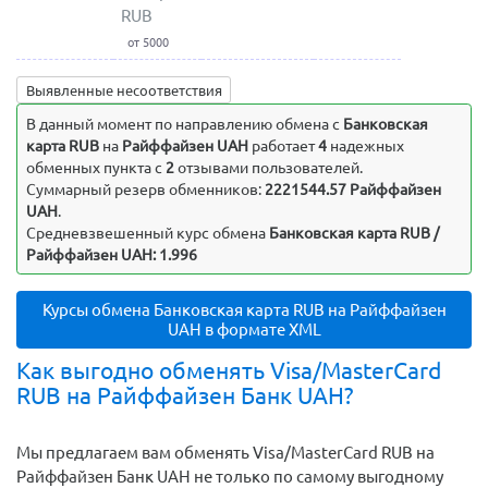
RUB
от 5000
Выявленные несоответствия
В данный момент по направлению обмена c
Банковская
карта RUB
на
Райффайзен UAH
работает
4
надежных
обменных пункта с
2
отзывами пользователей.
Суммарный резерв обменников:
2221544.57 Райффайзен
UAH
.
Средневзвешенный курс обмена
Банковская карта RUB /
Райффайзен UAH: 1.996
Курсы обмена Банковская карта RUB на Райффайзен
UAH в формате XML
Как выгодно обменять Visa/MasterCard
RUB на Райффайзен Банк UAH?
Мы предлагаем вам обменять Visa/MasterCard RUB на
Райффайзен Банк UAH не только по самому выгодному