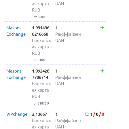
ая карта
UAH
RUB
от 3000
Masons
1.991436
1
Exchange
8216668
Райффайзен
Банковск
UAH
ая карта
RUB
от 31863
Masons
1.992428
1
Exchange
7706714
Райффайзен
Банковск
UAH
ая карта
RUB
от 31878.9
VIPchange
2.13667
1
1
/
0
/
0
r
Банковск
Райффайзен
ая карта
UAH