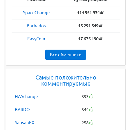
SpaceChange
114 951 934
Barbados
15 291 549
EasyCoin
17 675 190
Все обменники
Самые положительно
комментируемые
HASchange
393
BARDO
344
SapsanEX
258