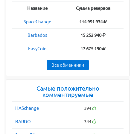
Название
Сумма резервов
SpaceChange
114 951 934
Barbados
15 252 940
EasyCoin
17 675 190
Все обменники
Самые положительно
комментируемые
HASchange
394
BARDO
344