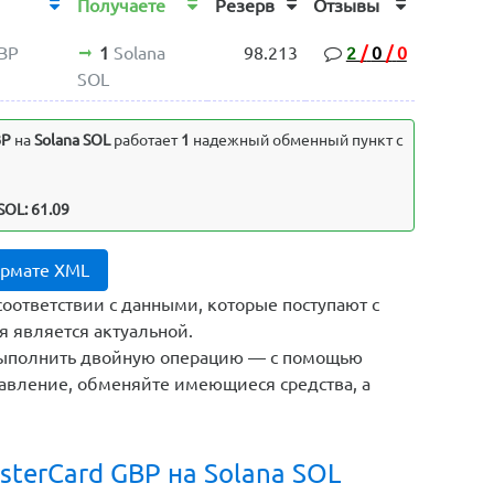
Получаете
Резерв
Отзывы
GBP
1
Solana
98.213
2
/
0
/
0
SOL
BP
на
Solana SOL
работает
1
надежный обменный пункт с
SOL: 61.09
ормате XML
соответствии с данными, которые поступают с
я является актуальной.
выполнить двойную операцию — с помощью
авление, обменяйте имеющиеся средства, а