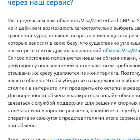
В чём преимущества обмена Visa/Mas
через наш сервис?
Мы предлагаем вам обменять Visa/MasterCard GBP на S
но и даём вам возможность самостоятельно выбрать с
сравнения курса, отзывов, возраста и имеющегося ре
которые заносим в свою базу, что существенно уменьш
посмотреть список других направлений
обмена Visa/Ma
Список постоянно пополняется новыми обменниками,
репутацию у пользователей и отвечают всем требован
отзывами же сразу удаляются из мониторинга. Поэтом
вашего обмена. Чтобы убедиться в надежности выбранн
отклики в интернете или проверить его остатки в резе
Договоренности обмена в конкретном онлайн-обменник
связаться с службой поддержки для решения спорных 
отвечают или вопрос не решается, напишите в службу
оперативно свяжутся с представителями этого сервис
при обмене.