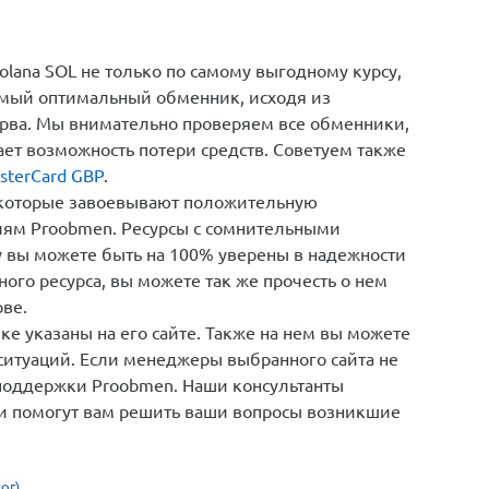
terCard GBP на Solana SOL
olana SOL не только по самому выгодному курсу,
амый оптимальный обменник, исходя из
зерва. Мы внимательно проверяем все обменники,
ает возможность потери средств. Советуем также
sterCard GBP
.
 которые завоевывают положительную
иям Proobmen. Ресурсы с сомнительными
у вы можете быть на 100% уверены в надежности
ого ресурса, вы можете так же прочесть о нем
рве.
е указаны на его сайте. Также на нем вы можете
ситуаций. Если менеджеры выбранного сайта не
 поддержки Proobmen. Наши консультанты
а и помогут вам решить ваши вопросы возникшие