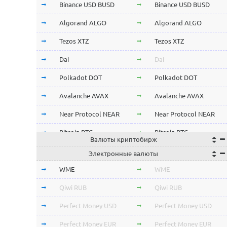
Binance USD BUSD
Binance USD BUSD
Algorand ALGO
Algorand ALGO
Tezos XTZ
Tezos XTZ
Dai
Dai
Polkadot DOT
Polkadot DOT
Avalanche AVAX
Avalanche AVAX
Near Protocol NEAR
Near Protocol NEAR
Bitcoin BTC
Bitcoin BTC
Валюты криптобирж
Terra LUNA
Terra LUNA
Электронные валюты
Cardano ADA
Cardano ADA
WME
WME
OmiseGo OMG
OmiseGo OMG
Qiwi RUB
Qiwi RUB
Verge XVG
Verge XVG
Perfect Money USD
Perfect Money USD
BitTorrent BTT
BitTorrent BTT
Perfect Money EUR
Perfect Money EUR