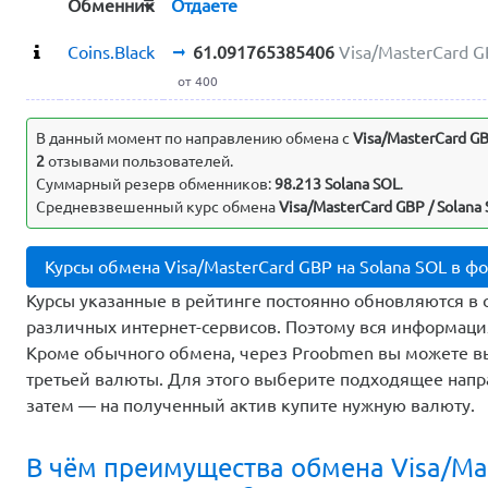
Обменник
Отдаете
Coins.Black
61.091765385406
Visa/MasterCard 
от 400
Выявленные несоответствия
В данный момент по направлению обмена c
Visa/MasterCard G
2
отзывами пользователей.
Суммарный резерв обменников:
98.213 Solana SOL
.
Средневзвешенный курс обмена
Visa/MasterCard GBP / Solana 
Курсы обмена Visa/MasterCard GBP на Solana SOL в ф
Курсы указанные в рейтинге постоянно обновляются в 
различных интернет-сервисов. Поэтому вся информаци
Кроме обычного обмена, через Proobmen вы можете 
третьей валюты. Для этого выберите подходящее напр
затем — на полученный актив купите нужную валюту.