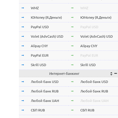
Stellar Lumens XLM
Stellar Lumens XLM
WMZ
WMZ
EOS
EOS
ЮMoney (Я.Деньги)
ЮMoney (Я.Деньги)
NEO
NEO
PayPal USD
PayPal USD
ChainLink LINK
ChainLink LINK
Volet (AdvCash) USD
Volet (AdvCash) USD
Qtum
Qtum
Alipay CNY
Alipay CNY
Iota MIOTA
Iota MIOTA
PayPal EUR
PayPal EUR
Waves
Waves
Skrill USD
Skrill USD
Интернет-банкинг
Icon ICX
Icon ICX
Skrill EUR
Skrill EUR
Любой банк USD
Любой банк USD
Zcash ZEC
Zcash ZEC
Volet (AdvCash) RUB
Volet (AdvCash) RUB
Любой банк RUB
Любой банк RUB
Ontology ONT
Ontology ONT
Volet (AdvCash) EUR
Volet (AdvCash) EUR
Любой банк UAH
Любой банк UAH
0x ZRX
0x ZRX
Volet (AdvCash) KZT
Volet (AdvCash) KZT
СБП RUB
СБП RUB
VeChain VET
VeChain VET
ePayments USD
ePayments USD