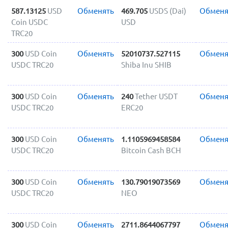
587.13125
USD
Обменять
469.705
USDS (Dai)
Обменя
Coin USDC
USD
TRC20
300
USD Coin
Обменять
52010737.527115
Обменя
USDC TRC20
Shiba Inu SHIB
300
USD Coin
Обменять
240
Tether USDT
Обменя
USDC TRC20
ERC20
300
USD Coin
Обменять
1.1105969458584
Обменя
USDC TRC20
Bitcoin Cash BCH
300
USD Coin
Обменять
130.79019073569
Обменя
USDC TRC20
NEO
300
USD Coin
Обменять
2711.8644067797
Обменя