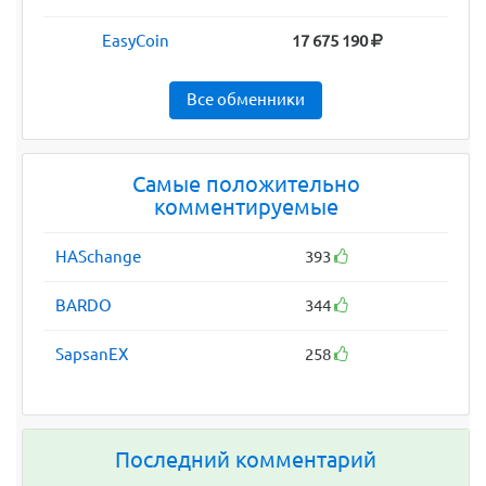
EasyCoin
17 675 190
Все обменники
Самые положительно
комментируемые
HASchange
393
BARDO
344
SapsanEX
258
Последний комментарий