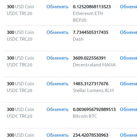
300
USD Coin
Обменять
0.12520868113523
Обменя
USDC TRC20
Ethereum ETH
BEP20
300
USD Coin
Обменять
7.7344505317435
Обменя
USDC TRC20
Dash
300
USD Coin
Обменять
3609.022556391
Обменя
USDC TRC20
Decentraland MANA
300
USD Coin
Обменять
1483.3127317676
Обменя
USDC TRC20
Stellar Lumens XLM
300
USD Coin
Обменять
0.0036956792889513
Обменя
USDC TRC20
Bitcoin BTC
300
USD Coin
Обменять
234.42078530963
Обменя