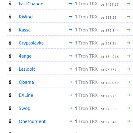
FastChange
1
Tron TRX
от 1487.37
RWind
1
Tron TRX
от 223.23
Kassa
1
Tron TRX
от 372.544
Cryptolavka
1
Tron TRX
от 223.71
4ange
1
Tron TRX
от 184.916
Laslobit
1
Tron TRX
от 93.557
Obama
1
Tron TRX
от 1498.69
EXLine
1
Tron TRX
от 74.973
Swop
1
Tron TRX
от 37.538
OneMoment
1
Tron TRX
от 37.546