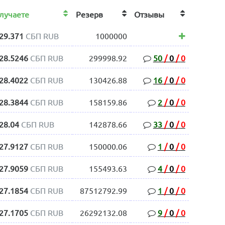
лучаете
Резерв
Отзывы
29.371
СБП RUB
1000000
28.5246
СБП RUB
299998.92
50
/
0
/
0
28.4022
СБП RUB
130426.88
16
/
0
/
0
28.3844
СБП RUB
158159.86
2
/
0
/
0
28.04
СБП RUB
142878.66
33
/
0
/
0
27.9127
СБП RUB
150000.06
1
/
0
/
0
27.9059
СБП RUB
155493.63
4
/
0
/
0
27.1854
СБП RUB
87512792.99
1
/
0
/
0
27.1705
СБП RUB
26292132.08
9
/
0
/
0