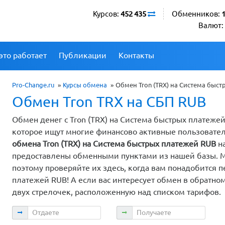
Курсов:
452 435
Обменников:
Валют:
это работает
Публикации
Контакты
Pro-Change.ru
»
Курсы обмена
»
Обмен Tron (TRX) на Система быс
Обмен Tron TRX на СБП RUB
Обмен денег с Tron (TRX) на Система быстрых платеже
которое ищут многие финансово активные пользовате
обмена Tron (TRX) на Система быстрых платежей RUB
на
предоставлены обменными пунктами из нашей базы. 
поэтому проверяйте их здесь, когда вам понадобится п
платежей RUB! А если вас интересует обмен в обратно
двух стрелочек, расположенную над списком тарифов.
Отдаете
Получаете