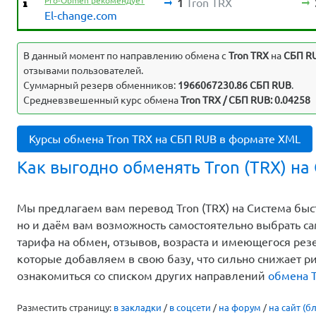
Pro-Obmen рекомендует
1
Tron TRX
El-change.com
Выявленные несоответствия
В данный момент по направлению обмена c
Tron TRX
на
СБП R
отзывами пользователей.
Суммарный резерв обменников:
1966067230.86 СБП RUB
.
Средневзвешенный курс обмена
Tron TRX / СБП RUB: 0.04258
Курсы обмена Tron TRX на СБП RUB в формате XML
Как выгодно обменять Tron (TRX) на
Мы предлагаем вам перевод Tron (TRX) на Система быс
но и даём вам возможность самостоятельно выбрать с
тарифа на обмен, отзывов, возраста и имеющегося ре
которые добавляем в свою базу, что сильно снижает р
ознакомиться со списком других направлений
обмена T