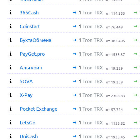
365Cash
1
Tron TRX
от 114.253
Coinstart
1
Tron TRX
от 76.449
БухтаОбмена
1
Tron TRX
от 382.405
PayGet.pro
1
Tron TRX
от 1533.37
Альткоин
1
Tron TRX
от 19.239
SOVA
1
Tron TRX
от 19.239
X-Pay
1
Tron TRX
от 2308.83
Pocket Exchange
1
Tron TRX
от 57.724
LetsGo
1
Tron TRX
от 1155.82
UniCash
1
Tron TRX
от 1933.45