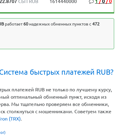
22.8707
СБП RUB
1614440000
1
/
0
/
0
UB
работает
60
надежных обменных пунктов с
472
 Система быстрых платежей RUB?
трых платежей RUB не только по лучшему курсу,
амый оптимальный обменный пункт, исходя из
зерва. Мы тщательно проверяем все обменники,
иск столкнуться с мошенниками. Советуем также
ron (TRX)
.