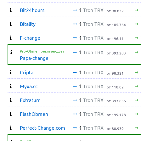
Bit24hours
1
Tron TRX
от 98.832
Bitality
1
Tron TRX
от 185.764
F-change
1
Tron TRX
от 196.11
Pro-Obmen рекомендует
1
Tron TRX
от 393.283
Papa-change
Cripta
1
Tron TRX
от 98.321
Myxa.cc
1
Tron TRX
от 118.02
Extratum
1
Tron TRX
от 393.856
FlashObmen
1
Tron TRX
от 199.178
Perfect-Change.com
1
Tron TRX
от 80.939