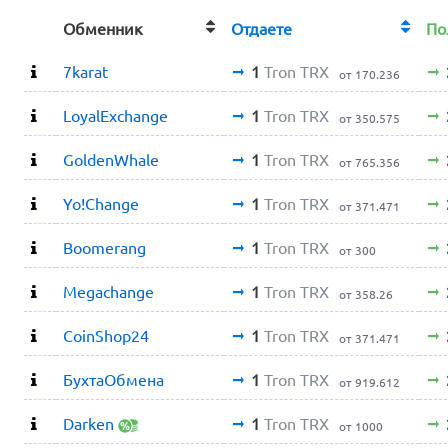
Обменник
Отдаете
По
7karat
1
Tron TRX
от 170.236
LoyalExchange
1
Tron TRX
от 350.575
GoldenWhale
1
Tron TRX
от 765.356
Yo!Change
1
Tron TRX
от 371.471
Boomerang
1
Tron TRX
от 300
Megachange
1
Tron TRX
от 358.26
CoinShop24
1
Tron TRX
от 371.471
БухтаОбмена
1
Tron TRX
от 919.612
Darken
1
Tron TRX
от 1000