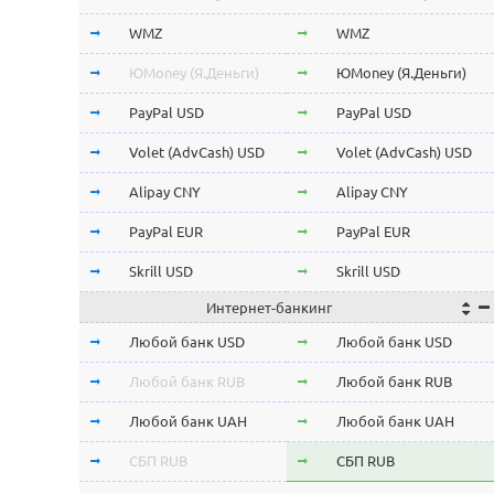
Stellar Lumens XLM
Stellar Lumens XLM
WMZ
WMZ
EOS
EOS
ЮMoney (Я.Деньги)
ЮMoney (Я.Деньги)
NEO
NEO
PayPal USD
PayPal USD
ChainLink LINK
ChainLink LINK
Volet (AdvCash) USD
Volet (AdvCash) USD
Qtum
Qtum
Alipay CNY
Alipay CNY
Iota MIOTA
Iota MIOTA
PayPal EUR
PayPal EUR
Waves
Waves
Skrill USD
Skrill USD
Интернет-банкинг
Icon ICX
Icon ICX
Skrill EUR
Skrill EUR
Любой банк USD
Любой банк USD
Zcash ZEC
Zcash ZEC
Volet (AdvCash) RUB
Volet (AdvCash) RUB
Любой банк RUB
Любой банк RUB
Ontology ONT
Ontology ONT
Volet (AdvCash) EUR
Volet (AdvCash) EUR
Любой банк UAH
Любой банк UAH
0x ZRX
0x ZRX
Volet (AdvCash) KZT
Volet (AdvCash) KZT
СБП RUB
СБП RUB
VeChain VET
VeChain VET
ePayments USD
ePayments USD