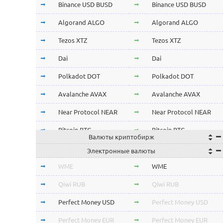
Binance USD BUSD
Binance USD BUSD
Algorand ALGO
Algorand ALGO
Tezos XTZ
Tezos XTZ
Dai
Dai
Polkadot DOT
Polkadot DOT
Avalanche AVAX
Avalanche AVAX
Near Protocol NEAR
Near Protocol NEAR
Bitcoin BTC
Bitcoin BTC
Валюты криптобирж
Terra LUNA
Terra LUNA
Электронные валюты
Cardano ADA
Cardano ADA
WME
WME
OmiseGo OMG
OmiseGo OMG
Qiwi RUB
Qiwi RUB
Verge XVG
Verge XVG
Perfect Money USD
Perfect Money USD
BitTorrent BTT
BitTorrent BTT
Perfect Money EUR
Perfect Money EUR