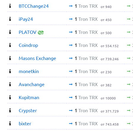
BTCChange24
1
Tron TRX
от 940
iPay24
1
Tron TRX
от 450
PLATOV
1
Tron TRX
от 500
Coindrop
1
Tron TRX
от 554.152
Masons Exchange
1
Tron TRX
от 739.246
monetkin
1
Tron TRX
от 230
Avanchange
1
Tron TRX
от 382
Kupitman
1
Tron TRX
от 10000
Crypster
1
Tron TRX
от 371.729
bixter
1
Tron TRX
от 743.458