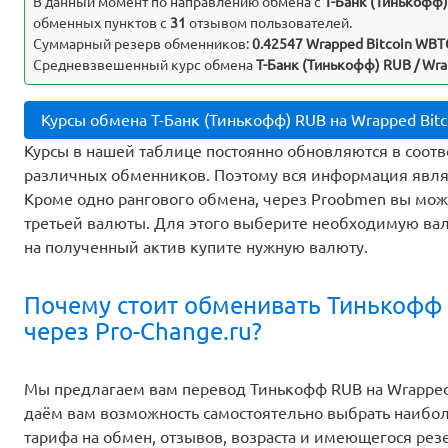
В данный момент по направлению обмена c
Т-Банк (Тинькофф
обменных пунктов с
31
отзывом пользователей.
Суммарный резерв обменников:
0.42547 Wrapped Bitcoin WBT
Средневзвешенный курс обмена
Т-Банк (Тинькофф) RUB / Wra
Курсы обмена Т-Банк (Тинькофф) RUB на Wrapped Bit
Курсы в нашей таблице постоянно обновляются в соотв
различных обменников. Поэтому вся информация явля
Кроме одно рангового обмена, через Proobmen вы мо
третьей валюты. Для этого выберите необходимую вал
на полученный актив купите нужную валюту.
Почему стоит обменивать Тинькофф 
через Pro-Change.ru?
Мы предлагаем вам перевод Тинькофф RUB на Wrapped 
даём вам возможность самостоятельно выбрать наибо
тарифа на обмен, отзывов, возраста и имеющегося ре