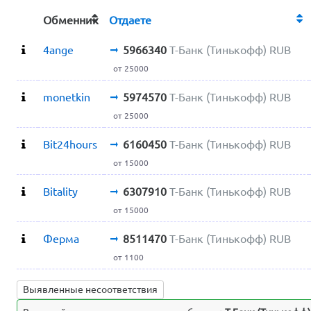
Обменник
Отдаете
4ange
5966340
Т-Банк (Тинькофф) RUB
от 25000
monetkin
5974570
Т-Банк (Тинькофф) RUB
от 25000
Bit24hours
6160450
Т-Банк (Тинькофф) RUB
от 15000
Bitality
6307910
Т-Банк (Тинькофф) RUB
от 15000
Ферма
8511470
Т-Банк (Тинькофф) RUB
от 1100
Выявленные несоответствия