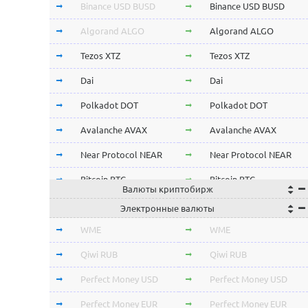
Binance USD BUSD
Binance USD BUSD
Algorand ALGO
Algorand ALGO
Tezos XTZ
Tezos XTZ
Dai
Dai
Polkadot DOT
Polkadot DOT
Avalanche AVAX
Avalanche AVAX
Near Protocol NEAR
Near Protocol NEAR
Bitcoin BTC
Bitcoin BTC
Валюты криптобирж
Terra LUNA
Terra LUNA
Электронные валюты
Cardano ADA
Cardano ADA
WME
WME
OmiseGo OMG
OmiseGo OMG
Qiwi RUB
Qiwi RUB
Verge XVG
Verge XVG
Perfect Money USD
Perfect Money USD
BitTorrent BTT
BitTorrent BTT
Perfect Money EUR
Perfect Money EUR