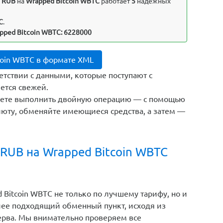
) RUB
на
Wrapped Bitcoin WBTC
работает
5
надежных
C
.
pped Bitcoin WBTC: 6228000
coin WBTC в формате XML
етствии с данными, которые поступают с
ется свежей.
жете выполнить двойную операцию — с помощью
юту, обменяйте имеющиеся средства, а затем —
RUB на Wrapped Bitcoin WBTC
Bitcoin WBTC не только по лучшему тарифу, но и
лее подходящий обменный пункт, исходя из
зерва. Мы внимательно проверяем все