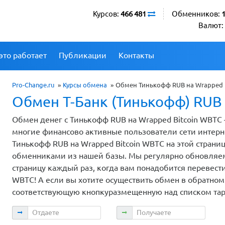
Курсов:
466 481
Обменников:
Валют:
это работает
Публикации
Контакты
Pro-Change.ru
»
Курсы обмена
»
Обмен Тинькофф RUB на Wrapped B
Обмен Т-Банк (Тинькофф) RUB 
Обмен денег с Тинькофф RUB на Wrapped Bitcoin WBTC 
многие финансово активные пользователи сети интер
Тинькофф RUB на Wrapped Bitcoin WBTC на этой страни
обменниками из нашей базы. Мы регулярно обновляем
страницу каждый раз, когда вам понадобится перевести
WBTC! А если вы хотите осуществить обмен в обратном
соответствующую кнопкуразмещенную над списком та
Отдаете
Получаете