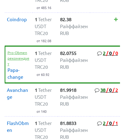
TRC20
RUB
от 485.16
Coindrop
1
Tether
82.38
USDT
Райффайзен
TRC20
RUB
от 182.08
Pro-Obmen
1
Tether
82.0755
2
/
0
/
0
рекомендуе
USDT
Райффайзен
т
TRC20
RUB
Papa-
от 60.92
change
Avanchan
1
Tether
81.9918
38
/
0
/
2
ge
USDT
Райффайзен
TRC20
RUB
от 140
FlashObm
1
Tether
81.8833
2
/
0
/
1
en
USDT
Райффайзен
TRC20
RUB