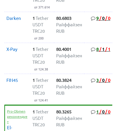
TRC20
RUB
от 371.614
Darken
1
Tether
80.6803
9
/
0
/
0
USDT
Райффайзен
TRC20
RUB
от 200
X-Pay
1
Tether
80.4001
8
/
1
/
1
USDT
Райффайзен
TRC20
RUB
от 124.38
FIN45
1
Tether
80.3824
3
/
0
/
0
USDT
Райффайзен
TRC20
RUB
от 124.41
Pro-Obmen
1
Tether
80.3265
1
/
0
/
0
рекомендуе
USDT
Райффайзен
т
TRC20
RUB
El-