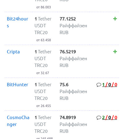
от 86.003
Bit24hour
1
Tether
77.1252
s
USDT
Райффайзен
TRC20
RUB
от 63.458
Cripta
1
Tether
76.5219
USDT
Райффайзен
TRC20
RUB
от 32.67
BitHunter
1
Tether
75.6
1
/
0
/
0
USDT
Райффайзен
TRC20
RUB
от 26.455
CosmoCha
1
Tether
74.8919
2
/
0
/
0
nger
USDT
Райффайзен
TRC20
RUB
от 245.688