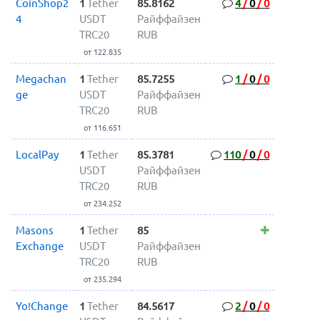
CoinShop2
1
Tether
85.8162
4
/
0
/
0
4
USDT
Райффайзен
TRC20
RUB
от 122.835
Megachan
1
Tether
85.7255
1
/
0
/
0
ge
USDT
Райффайзен
TRC20
RUB
от 116.651
LocalPay
1
Tether
85.3781
110
/
0
/
0
USDT
Райффайзен
TRC20
RUB
от 234.252
Masons
1
Tether
85
Exchange
USDT
Райффайзен
TRC20
RUB
от 235.294
Yo!Change
1
Tether
84.5617
2
/
0
/
0