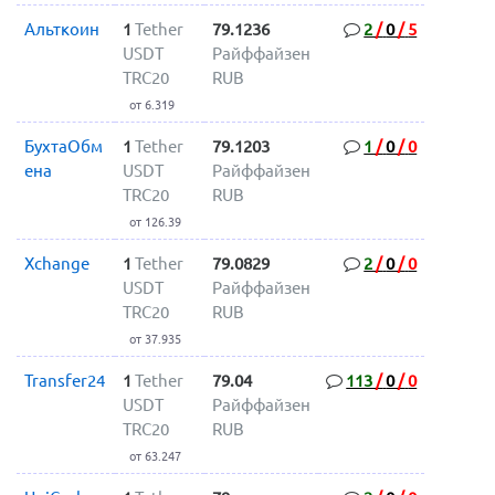
Альткоин
1
Tether
79.1236
2
/
0
/
5
USDT
Райффайзен
TRC20
RUB
от 6.319
БухтаОбм
1
Tether
79.1203
1
/
0
/
0
ена
USDT
Райффайзен
TRC20
RUB
от 126.39
Xchange
1
Tether
79.0829
2
/
0
/
0
USDT
Райффайзен
TRC20
RUB
от 37.935
Transfer24
1
Tether
79.04
113
/
0
/
0
USDT
Райффайзен
TRC20
RUB
от 63.247