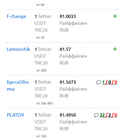
от 60
F-change
1
Tether
81.8033
USDT
Райффайзен
TRC20
RUB
от 50
Lemonchik
1
Tether
81.57
USDT
Райффайзен
TRC20
RUB
от 300
БухтаОбм
1
Tether
81.5673
1
/
0
/
0
ена
USDT
Райффайзен
TRC20
RUB
от 306.495
PLATOV
1
Tether
81.4958
32
/
2
/
0
USDT
Райффайзен
TRC20
RUB
от 100