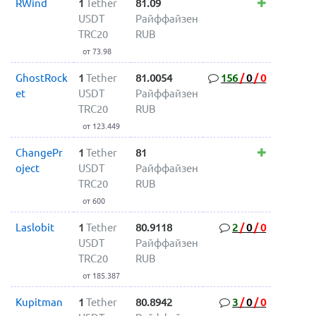
RWind
1
Tether
81.09
USDT
Райффайзен
TRC20
RUB
от 73.98
GhostRock
1
Tether
81.0054
156
/
0
/
0
et
USDT
Райффайзен
TRC20
RUB
от 123.449
ChangePr
1
Tether
81
oject
USDT
Райффайзен
TRC20
RUB
от 600
Laslobit
1
Tether
80.9118
2
/
0
/
0
USDT
Райффайзен
TRC20
RUB
от 185.387
Kupitman
1
Tether
80.8942
3
/
0
/
0