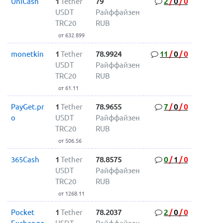
UniCash
1
Tether
79
2
/
0
/
0
USDT
Райффайзен
TRC20
RUB
от 632.899
monetkin
1
Tether
78.9924
11
/
0
/
0
USDT
Райффайзен
TRC20
RUB
от 61.11
PayGet.pr
1
Tether
78.9655
7
/
0
/
0
o
USDT
Райффайзен
TRC20
RUB
от 506.56
365Cash
1
Tether
78.8575
0
/
1
/
0
USDT
Райффайзен
TRC20
RUB
от 1268.11
Pocket
1
Tether
78.2037
2
/
0
/
0