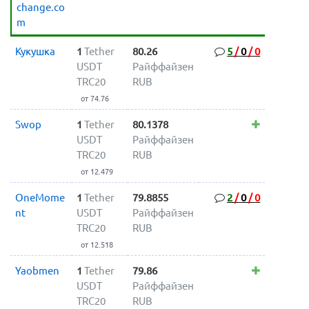
change.co
m
Кукушка
1
Tether
80.26
5
/
0
/
0
USDT
Райффайзен
TRC20
RUB
от 74.76
Swop
1
Tether
80.1378
USDT
Райффайзен
TRC20
RUB
от 12.479
OneMome
1
Tether
79.8855
2
/
0
/
0
nt
USDT
Райффайзен
TRC20
RUB
от 12.518
Yaobmen
1
Tether
79.86
USDT
Райффайзен
TRC20
RUB