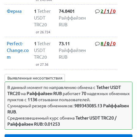
Ферма
1
Tether
74.8401
2
/
1
/
0
USDT
Райффайзен
TRC20
RUB
от 26.724
Perfect-
1
Tether
73.11
8
/
0
/
0
Change.co
USDT
Райффайзен
m
TRC20
RUB
от 27.36
Выявленные несоответствия
В данный момент по направлению обмена c
Tether USDT
TRC20
на
Райффайзен RUB
работает
70
надежных обменных
пунктов с
1136
отзывами пользователей.
Суммарный резерв обменников:
989343085.13 Райффайзен
RUB
.
Средневзвешенный курс обмена
Tether USDT TRC20 /
Райффайзен RUB: 0.01253