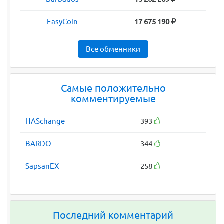
EasyCoin
17 675 190
Все обменники
Самые положительно
комментируемые
HASchange
393
BARDO
344
SapsanEX
258
Последний комментарий