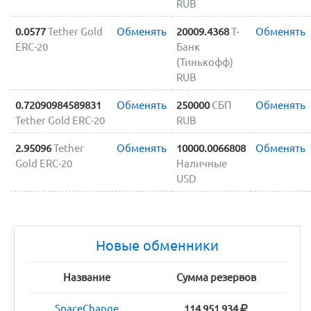
RUB
0.0577
Tether Gold
Обменять
20009.4368
Т-
Обменять
ERC-20
Банк
(Тинькофф)
RUB
0.72090984589831
Обменять
250000
СБП
Обменять
Tether Gold ERC-20
RUB
2.95096
Tether
Обменять
10000.0066808
Обменять
Gold ERC-20
Наличные
USD
Новые обменники
Название
Сумма резервов
SpaceChange
114 951 934