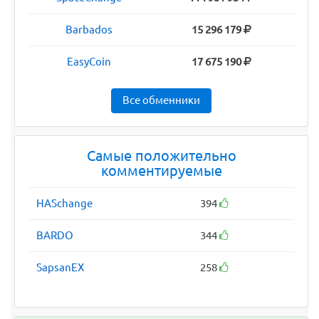
Barbados
15 296 179
EasyCoin
17 675 190
Все обменники
Самые положительно
комментируемые
HASchange
394
BARDO
344
SapsanEX
258