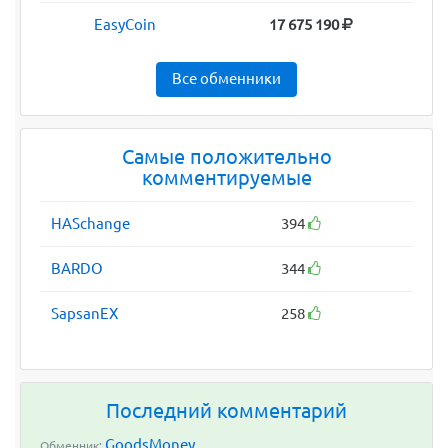
EasyCoin
17 675 190
Все обменники
Самые положительно
комментируемые
HASchange
394
BARDO
344
SapsanEX
258
Последний комментарий
GoodsMoney
Обменник: