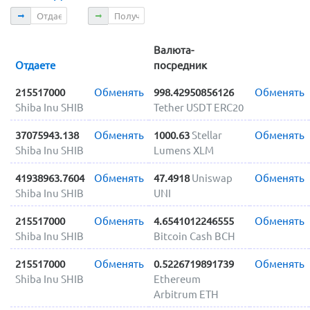
Отдаете
Получаете
Валюта-
Отдаете
посредник
215517000
Обменять
998.42950856126
Обменять
Shiba Inu SHIB
Tether USDT ERC20
37075943.138
Обменять
1000.63
Stellar
Обменять
Shiba Inu SHIB
Lumens XLM
41938963.7604
Обменять
47.4918
Uniswap
Обменять
Shiba Inu SHIB
UNI
215517000
Обменять
4.6541012246555
Обменять
Shiba Inu SHIB
Bitcoin Cash BCH
215517000
Обменять
0.5226719891739
Обменять
Shiba Inu SHIB
Ethereum
Arbitrum ETH