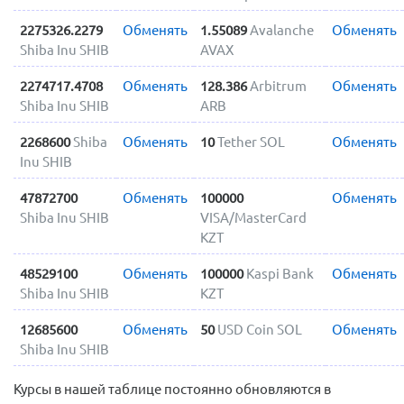
2275326.2279
Обменять
1.55089
Avalanche
Обменять
Shiba Inu SHIB
AVAX
2274717.4708
Обменять
128.386
Arbitrum
Обменять
Shiba Inu SHIB
ARB
2268600
Shiba
Обменять
10
Tether SOL
Обменять
Inu SHIB
47872700
Обменять
100000
Обменять
Shiba Inu SHIB
VISA/MasterCard
KZT
48529100
Обменять
100000
Kaspi Bank
Обменять
Shiba Inu SHIB
KZT
12685600
Обменять
50
USD Coin SOL
Обменять
Shiba Inu SHIB
Курсы в нашей таблице постоянно обновляются в