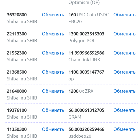
Optimism (OP)
36320800
Обменять
160
USD Coin USDC
Обменять
Shiba Inu SHIB
ERC20
22113300
Обменять
1300.0023515303
Обменять
Shiba Inu SHIB
Polygon POL
21552300
Обменять
11.999966592986
Обменять
Shiba Inu SHIB
ChainLink LINK
21368500
Обменять
1100.0005147767
Обменять
Shiba Inu SHIB
op
21640800
Обменять
1200
0x ZRX
Обменять
Shiba Inu SHIB
19376100
Обменять
66.000061312705
Обменять
Shiba Inu SHIB
GRAM
11350300
Обменять
50.000220259466
Обменять
Shiba Inu SHIB
usdcbep20