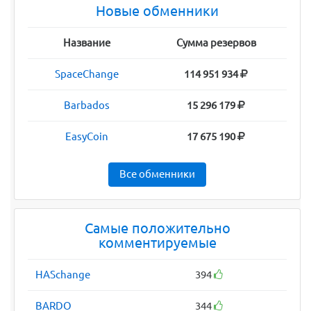
Новые обменники
Название
Сумма резервов
SpaceChange
114 951 934
Barbados
15 296 179
EasyCoin
17 675 190
Все обменники
Самые положительно
комментируемые
HASchange
394
BARDO
344