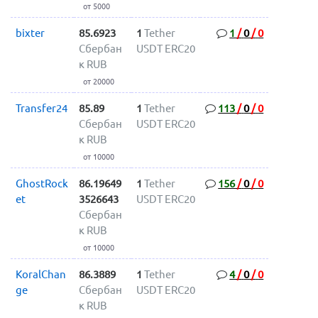
от 5000
bixter
85.6923
1
Tether
1
/
0
/
0
Сбербан
USDT ERC20
к RUB
от 20000
Transfer24
85.89
1
Tether
113
/
0
/
0
Сбербан
USDT ERC20
к RUB
от 10000
GhostRock
86.19649
1
Tether
156
/
0
/
0
et
3526643
USDT ERC20
Сбербан
к RUB
от 10000
KoralChan
86.3889
1
Tether
4
/
0
/
0
ge
Сбербан
USDT ERC20
к RUB