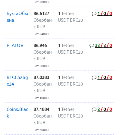
от 20000
БухтаОбм
86.6127
1
Tether
1
/
0
/
0
ена
Сбербан
USDT ERC20
к RUB
от 24000
PLATOV
86.946
1
Tether
32
/
2
/
0
Сбербан
USDT ERC20
к RUB
от 20000
BTCChang
87.0383
1
Tether
1
/
0
/
0
e24
Сбербан
USDT ERC20
к RUB
от 10000
Coins.Blac
87.1884
1
Tether
2
/
0
/
0
k
Сбербан
USDT ERC20
к RUB
от 30000