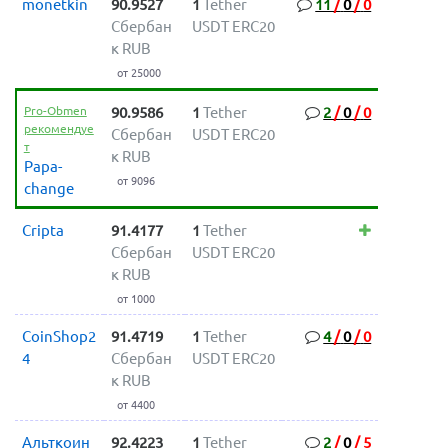
monetkin
90.9527
1
Tether
11
/
0
/
0
Сбербан
USDT ERC20
к RUB
от 25000
Pro-Obmen
90.9586
1
Tether
2
/
0
/
0
рекомендуе
Сбербан
USDT ERC20
т
к RUB
Papa-
от 9096
change
Cripta
91.4177
1
Tether
Сбербан
USDT ERC20
к RUB
от 1000
CoinShop2
91.4719
1
Tether
4
/
0
/
0
4
Сбербан
USDT ERC20
к RUB
от 4400
Альткоин
92.4223
1
Tether
2
/
0
/
5