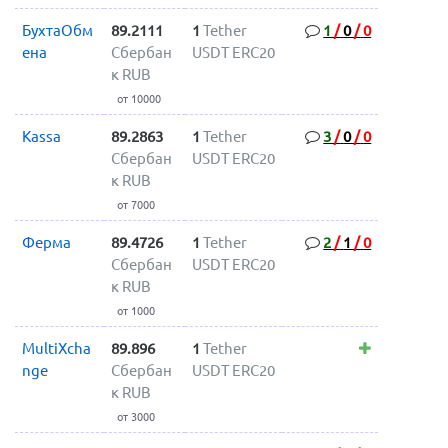
БухтаОбм
89.2111
1
Tether
1
/
0
/
0
ена
Сбербан
USDT ERC20
к RUB
от 10000
Kassa
89.2863
1
Tether
3
/
0
/
0
Сбербан
USDT ERC20
к RUB
от 7000
Ферма
89.4726
1
Tether
2
/
1
/
0
Сбербан
USDT ERC20
к RUB
от 1000
MultiXcha
89.896
1
Tether
nge
Сбербан
USDT ERC20
к RUB
от 3000