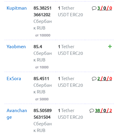
Kupitman
85.38251
1
Tether
3
/
0
/
0
3661202
USDT ERC20
Сбербан
к RUB
от 100000
Yaobmen
85.4
1
Tether
Сбербан
USDT ERC20
к RUB
от 10000
ExSora
85.4511
1
Tether
2
/
0
/
0
Сбербан
USDT ERC20
к RUB
от 50000
Avanchan
85.50589
1
Tether
38
/
0
/
2
ge
5631504
USDT ERC20
Сбербан
к RUB