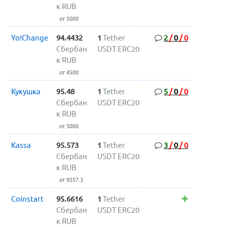
к RUB
от 5000
Yo!Change
94.4432
1
Tether
2
/
0
/
0
Сбербан
USDT ERC20
к RUB
от 4500
Кукушка
95.48
1
Tether
5
/
0
/
0
Сбербан
USDT ERC20
к RUB
от 5000
Kassa
95.573
1
Tether
3
/
0
/
0
Сбербан
USDT ERC20
к RUB
от 9557.3
Coinstart
95.6616
1
Tether
Сбербан
USDT ERC20
к RUB