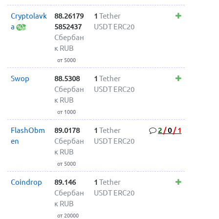
Cryptolavk
88.26179
1
Tether
a
5852437
USDT ERC20
Сбербан
к RUB
от 5000
Swop
88.5308
1
Tether
Сбербан
USDT ERC20
к RUB
от 1000
FlashObm
89.0178
1
Tether
2
/
0
/
1
en
Сбербан
USDT ERC20
к RUB
от 5000
Coindrop
89.146
1
Tether
Сбербан
USDT ERC20
к RUB
от 20000