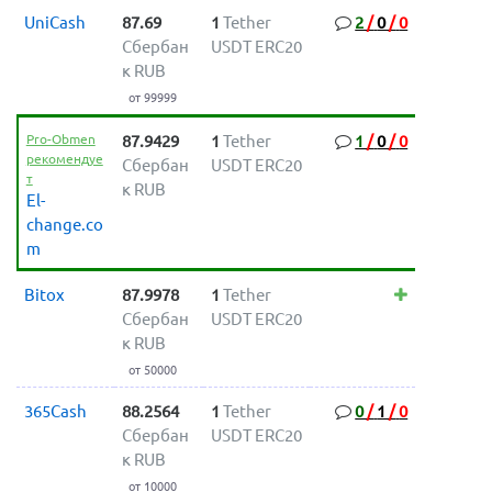
UniCash
87.69
1
Tether
2
/
0
/
0
Сбербан
USDT ERC20
к RUB
от 99999
Pro-Obmen
87.9429
1
Tether
1
/
0
/
0
рекомендуе
Сбербан
USDT ERC20
т
к RUB
El-
change.co
m
Bitox
87.9978
1
Tether
Сбербан
USDT ERC20
к RUB
от 50000
365Cash
88.2564
1
Tether
0
/
1
/
0
Сбербан
USDT ERC20
к RUB
от 10000