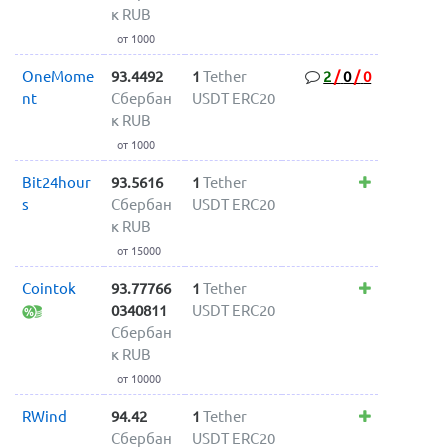
к RUB
от 1000
OneMome
93.4492
1
Tether
2
/
0
/
0
nt
Сбербан
USDT ERC20
к RUB
от 1000
Bit24hour
93.5616
1
Tether
s
Сбербан
USDT ERC20
к RUB
от 15000
Cointok
93.77766
1
Tether
0340811
USDT ERC20
Сбербан
к RUB
от 10000
RWind
94.42
1
Tether
Сбербан
USDT ERC20