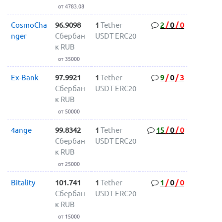
от 4783.08
CosmoCha
96.9098
1
Tether
2
/
0
/
0
nger
Сбербан
USDT ERC20
к RUB
от 35000
Ex-Bank
97.9921
1
Tether
9
/
0
/
3
Сбербан
USDT ERC20
к RUB
от 50000
4ange
99.8342
1
Tether
15
/
0
/
0
Сбербан
USDT ERC20
к RUB
от 25000
Bitality
101.741
1
Tether
1
/
0
/
0
Сбербан
USDT ERC20
к RUB
от 15000