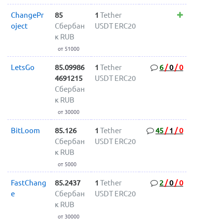
ChangePr
85
1
Tether
oject
Сбербан
USDT ERC20
к RUB
от 51000
LetsGo
85.09986
1
Tether
6
/
0
/
0
4691215
USDT ERC20
Сбербан
к RUB
от 30000
BitLoom
85.126
1
Tether
45
/
1
/
0
Сбербан
USDT ERC20
к RUB
от 5000
FastChang
85.2437
1
Tether
2
/
0
/
0
e
Сбербан
USDT ERC20
к RUB
от 30000