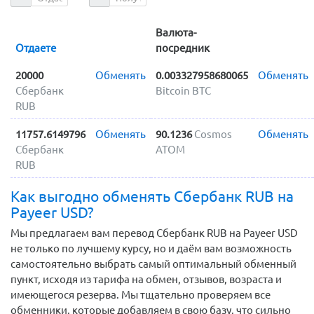
Валюта-
Отдаете
посредник
20000
Обменять
0.003327958680065
Обменять
Сбербанк
Bitcoin BTC
RUB
11757.6149796
Обменять
90.1236
Cosmos
Обменять
Сбербанк
ATOM
RUB
Как выгодно обменять Сбербанк RUB на
Payeer USD?
Мы предлагаем вам перевод Сбербанк RUB на Payeer USD
не только по лучшему курсу, но и даём вам возможность
самостоятельно выбрать самый оптимальный обменный
пункт, исходя из тарифа на обмен, отзывов, возраста и
имеющегося резерва. Мы тщательно проверяем все
обменники, которые добавляем в свою базу, что сильно