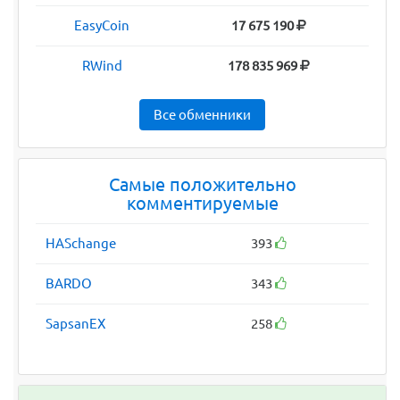
EasyCoin
17 675 190
RWind
178 835 969
Все обменники
Самые положительно
комментируемые
HASchange
393
BARDO
343
SapsanEX
258