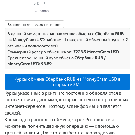
к RUB
от 30000
Выявленные несоответствия
В данный момент по направлению обмена c
Сбербанк RUB
на
MoneyGram USD
работает
1
надежный обменный пункт с
2
отзывами пользователей.
Суммарный резерв обменников:
7223.9 MoneyGram USD
.
Средневзвешенный курс обмена
Сбербанк RUB /
MoneyGram USD: 93.89
Курсы обмена Сбербанк RUB на MoneyGram USD в
формате XML
Курсы указанные в рейтинге постоянно обновляются в
соответствии с данными, которые поступают с различных
интернет-сервисов. Поэтому вся информация является
свежей.
Кроме одно рангового обмена, через Proobmen вы
можете выполнить двойную операцию — с помощью
третьей валюты. Для этого выберите необходимую