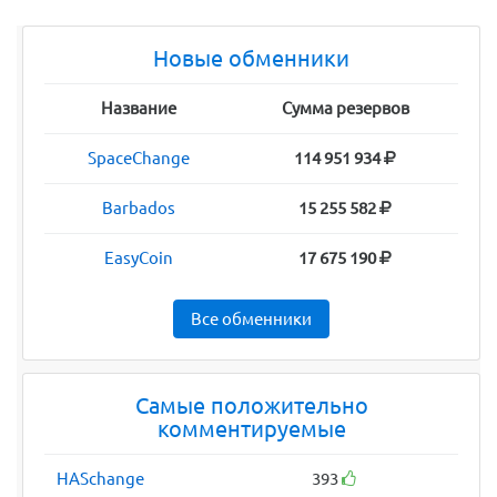
Новые обменники
Название
Сумма резервов
SpaceChange
114 951 934
Barbados
15 255 582
EasyCoin
17 675 190
Все обменники
Самые положительно
комментируемые
HASchange
393