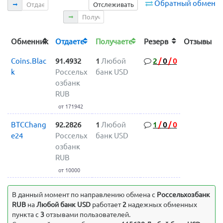
Отдаете
Обратный обмен
Отслеживать
Получаете
Обменник
Отдаете
Получаете
Резерв
Отзывы
Coins.Blac
91.4932
1
Любой
2
/
0
/
0
k
Россельх
банк USD
озбанк
RUB
от 171942
BTCChang
92.2826
1
Любой
1
/
0
/
0
e24
Россельх
банк USD
озбанк
RUB
от 10000
В данный момент по направлению обмена c
Россельхозбанк
RUB
на
Любой банк USD
работает
2
надежных обменных
пункта с
3
отзывами пользователей.