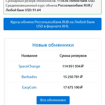
Суммарный резерв обменников:
115638 Любой банк USD
.
Средневзвешенный курс обмена
Россельхозбанк RUB /
Любой банк USD: 91.64
Курсы обмена Россельхозбанк RUB на Любой банк
USD в формате XML
Новые обменники
Название
Сумма резервов
SpaceChange
114 951 934
Barbados
15 250 781
EasyCoin
17 675 190
Все обменники