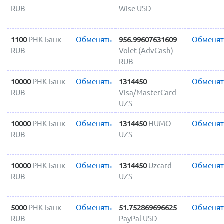
RUB
Wise USD
1100
РНК Банк
Обменять
956.99607631609
Обменят
RUB
Volet (AdvCash)
RUB
10000
РНК Банк
Обменять
1314450
Обменят
RUB
Visa/MasterCard
UZS
10000
РНК Банк
Обменять
1314450
HUMO
Обменят
RUB
UZS
10000
РНК Банк
Обменять
1314450
Uzcard
Обменят
RUB
UZS
5000
РНК Банк
Обменять
51.752869696625
Обменят
RUB
PayPal USD