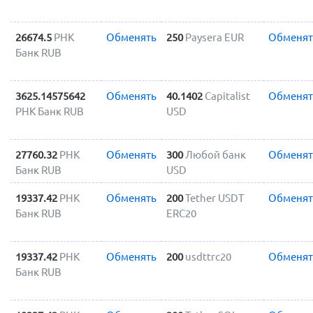
26674.5
РНК
Обменять
250
Paysera EUR
Обменят
Банк RUB
3625.14575642
Обменять
40.1402
Capitalist
Обменят
РНК Банк RUB
USD
27760.32
РНК
Обменять
300
Любой банк
Обменят
Банк RUB
USD
19337.42
РНК
Обменять
200
Tether USDT
Обменят
Банк RUB
ERC20
19337.42
РНК
Обменять
200
usdttrc20
Обменят
Банк RUB