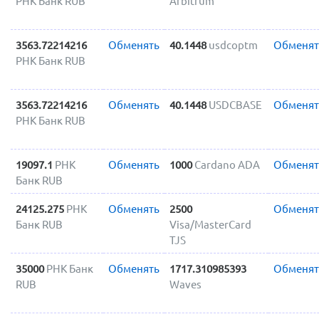
РНК Банк RUB
Arbitrum
3563.72214216
Обменять
40.1448
usdcoptm
Обменят
РНК Банк RUB
3563.72214216
Обменять
40.1448
USDCBASE
Обменят
РНК Банк RUB
19097.1
РНК
Обменять
1000
Cardano ADA
Обменят
Банк RUB
24125.275
РНК
Обменять
2500
Обменят
Банк RUB
Visa/MasterCard
TJS
35000
РНК Банк
Обменять
1717.310985393
Обменят
RUB
Waves