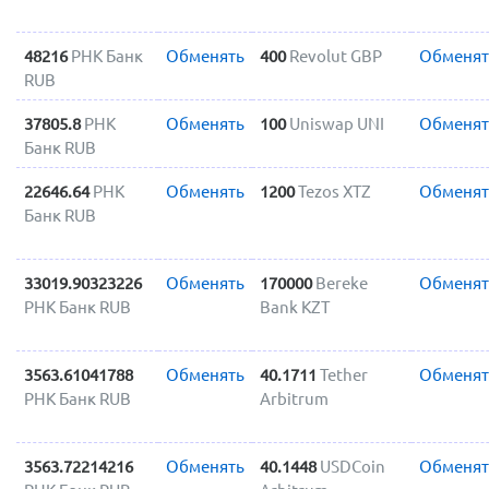
48216
РНК Банк
Обменять
400
Revolut GBP
Обменят
RUB
37805.8
РНК
Обменять
100
Uniswap UNI
Обменят
Банк RUB
22646.64
РНК
Обменять
1200
Tezos XTZ
Обменят
Банк RUB
33019.90323226
Обменять
170000
Bereke
Обменят
РНК Банк RUB
Bank KZT
3563.61041788
Обменять
40.1711
Tether
Обменят
РНК Банк RUB
Arbitrum
3563.72214216
Обменять
40.1448
USDCoin
Обменят