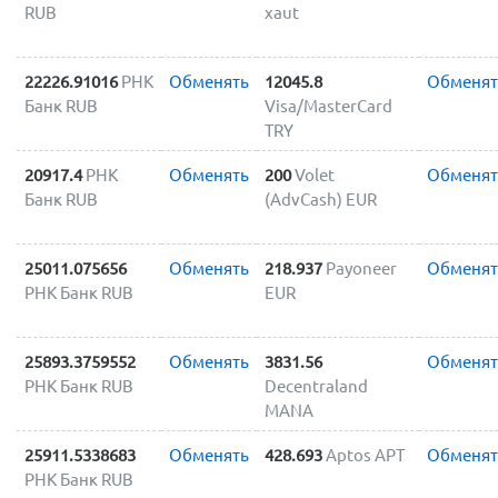
RUB
xaut
22226.91016
РНК
Обменять
12045.8
Обменят
Банк RUB
Visa/MasterCard
TRY
20917.4
РНК
Обменять
200
Volet
Обменят
Банк RUB
(AdvCash) EUR
25011.075656
Обменять
218.937
Payoneer
Обменят
РНК Банк RUB
EUR
25893.3759552
Обменять
3831.56
Обменят
РНК Банк RUB
Decentraland
MANA
25911.5338683
Обменять
428.693
Aptos APT
Обменят
РНК Банк RUB