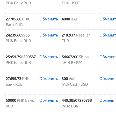
РНК Банк RUB
TON USDT
27705.68
РНК
Обменять
4000
BAT
Обменят
Банк RUB
24239.609955
Обменять
218.937
Neteller
Обменят
РНК Банк RUB
EUR
25951.796590537
Обменять
54667200
Shiba
Обменят
РНК Банк RUB
SHIB BEP20
27695.73
РНК
Обменять
300
Volet
Обменят
Банк RUB
(AdvCash) USD
50000
РНК Банк
Обменять
440.38507270758
Обменят
RUB
Wise EUR