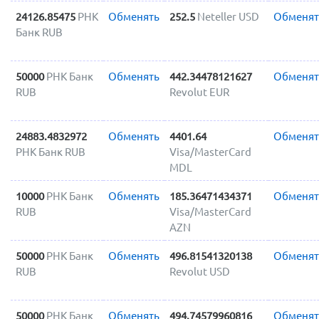
24126.85475
РНК
Обменять
252.5
Neteller USD
Обменят
Банк RUB
50000
РНК Банк
Обменять
442.34478121627
Обменят
RUB
Revolut EUR
24883.4832972
Обменять
4401.64
Обменят
РНК Банк RUB
Visa/MasterCard
MDL
10000
РНК Банк
Обменять
185.36471434371
Обменят
RUB
Visa/MasterCard
AZN
50000
РНК Банк
Обменять
496.81541320138
Обменят
RUB
Revolut USD
50000
РНК Банк
Обменять
494.74579960816
Обменят