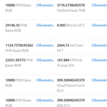
10000
РНК Банк
Обменять
3718.2738285578
Обменят
RUB
Любой банк THB
29146.35
РНК
Обменять
0.005
Bitcoin BTC
Обменят
Банк RUB
1124.7578245362
Обменять
2664.72
VeChain
Обменят
РНК Банк RUB
VET
22551.85772
РНК
Обменять
167.884
Official
Обменят
Банк RUB
Trump SOL
10000
РНК Банк
Обменять
399.50940245379
Обменят
RUB
Visa/MasterCard
PLN
10000
РНК Банк
Обменять
399.50940245379
Обменят
RUB
Blik PLN