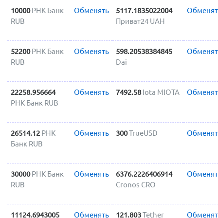
10000
РНК Банк
Обменять
5117.1835022004
Обменят
RUB
Приват24 UAH
52200
РНК Банк
Обменять
598.20538384845
Обменят
RUB
Dai
22258.956664
Обменять
7492.58
Iota MIOTA
Обменят
РНК Банк RUB
26514.12
РНК
Обменять
300
TrueUSD
Обменят
Банк RUB
30000
РНК Банк
Обменять
6376.2226406914
Обменят
RUB
Cronos CRO
11124.6943005
Обменять
121.803
Tether
Обменят