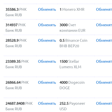
35586.3
РНК
Обменять
1
Monero XMR
Обменят
Банк RUB
314937
РНК
Обменять
3000
Счет
Обменят
Банк RUB
компании EUR
28528.9
РНК
Обменять
0.5
Binance Coin
Обменят
Банк RUB
BNB BEP20
23389.35
РНК
Обменять
1500
Stellar
Обменят
Банк RUB
Lumens XLM
26866.64
РНК
Обменять
4000
Dogecoin
Обменят
Банк RUB
DOGE
24687.8408
РНК
Обменять
252.5
Payoneer
Обменят
Банк RUB
USD