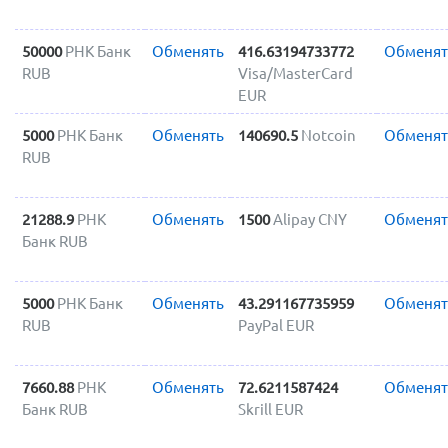
50000
РНК Банк
Обменять
416.63194733772
Обменят
RUB
Visa/MasterCard
EUR
5000
РНК Банк
Обменять
140690.5
Notcoin
Обменят
RUB
21288.9
РНК
Обменять
1500
Alipay CNY
Обменят
Банк RUB
5000
РНК Банк
Обменять
43.291167735959
Обменят
RUB
PayPal EUR
7660.88
РНК
Обменять
72.6211587424
Обменят
Банк RUB
Skrill EUR