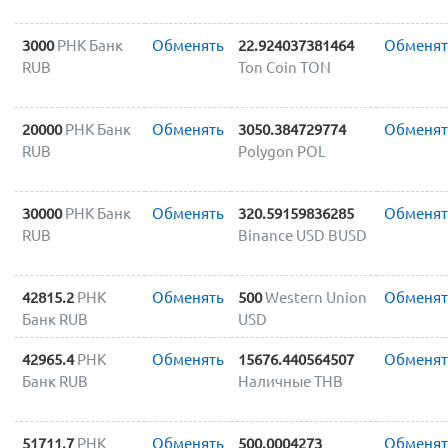
3000
РНК Банк
Обменять
22.924037381464
Обменят
RUB
Ton Coin TON
20000
РНК Банк
Обменять
3050.384729774
Обменят
RUB
Polygon POL
30000
РНК Банк
Обменять
320.59159836285
Обменят
RUB
Binance USD BUSD
42815.2
РНК
Обменять
500
Western Union
Обменят
Банк RUB
USD
42965.4
РНК
Обменять
15676.440564507
Обменят
Банк RUB
Наличные THB
51711.7
РНК
Обменять
500.0004273
Обменят