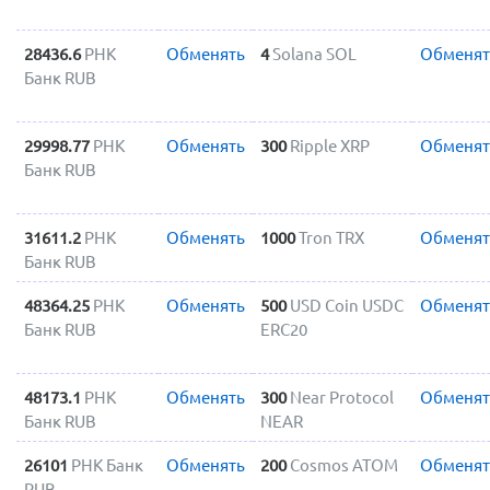
28436.6
РНК
Обменять
4
Solana SOL
Обменят
Банк RUB
29998.77
РНК
Обменять
300
Ripple XRP
Обменят
Банк RUB
31611.2
РНК
Обменять
1000
Tron TRX
Обменят
Банк RUB
48364.25
РНК
Обменять
500
USD Coin USDC
Обменят
Банк RUB
ERC20
48173.1
РНК
Обменять
300
Near Protocol
Обменят
Банк RUB
NEAR
26101
РНК Банк
Обменять
200
Cosmos ATOM
Обменят
RUB