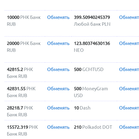
10000
РНК Банк
Обменять
399.50940245379
Обменят
RUB
Любой банк PLN
20000
РНК Банк
Обменять
123.80374630136
Обменят
RUB
NEO
42815.2
РНК
Обменять
500
GCMTUSD
Обменят
Банк RUB
42831.55
РНК
Обменять
500
MoneyGram
Обменят
Банк RUB
USD
28218.7
РНК
Обменять
10
Dash
Обменят
Банк RUB
15572.319
РНК
Обменять
210
Polkadot DOT
Обменят
Банк RUB