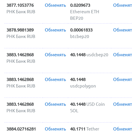
3877.1053776
Обменять
0.0209673
Обменят
РНК Банк RUB
Ethereum ETH
BEP20
3878.9881389
Обменять
0.00061833
Обменят
РНК Банк RUB
btcbep20
3883.1462868
Обменять
40.1448
usdcbep20
Обменят
РНК Банк RUB
3883.1462868
Обменять
40.1448
Обменят
РНК Банк RUB
usdcpolygon
3883.1462868
Обменять
40.1448
USD Coin
Обменят
РНК Банк RUB
SOL
3884.02716281
Обменять
40.1711
Tether
Обменят