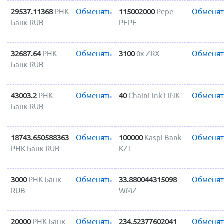
29537.11368
РНК
Обменять
115002000
Pepe
Обменят
Банк RUB
PEPE
32687.64
РНК
Обменять
3100
0x ZRX
Обменят
Банк RUB
43003.2
РНК
Обменять
40
ChainLink LINK
Обменят
Банк RUB
18743.650588363
Обменять
100000
Kaspi Bank
Обменят
РНК Банк RUB
KZT
3000
РНК Банк
Обменять
33.880044315098
Обменят
RUB
WMZ
20000
РНК Банк
Обменять
234.52377602041
Обменят