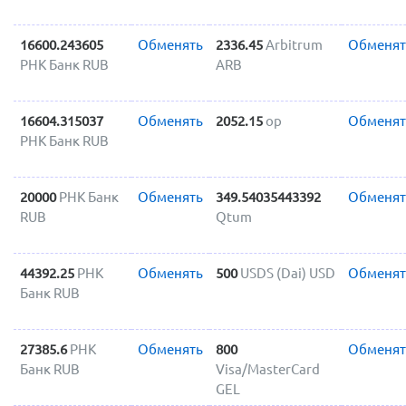
16600.243605
Обменять
2336.45
Arbitrum
Обменят
РНК Банк RUB
ARB
16604.315037
Обменять
2052.15
op
Обменят
РНК Банк RUB
20000
РНК Банк
Обменять
349.54035443392
Обменят
RUB
Qtum
44392.25
РНК
Обменять
500
USDS (Dai) USD
Обменят
Банк RUB
27385.6
РНК
Обменять
800
Обменят
Банк RUB
Visa/MasterCard
GEL