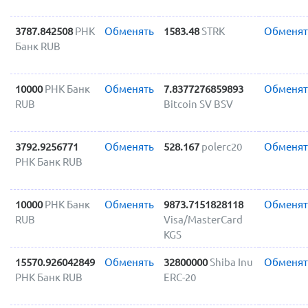
3787.842508
РНК
Обменять
1583.48
STRK
Обменят
Банк RUB
10000
РНК Банк
Обменять
7.8377276859893
Обменят
RUB
Bitcoin SV BSV
3792.9256771
Обменять
528.167
polerc20
Обменят
РНК Банк RUB
10000
РНК Банк
Обменять
9873.7151828118
Обменят
RUB
Visa/MasterCard
KGS
15570.926042849
Обменять
32800000
Shiba Inu
Обменят
РНК Банк RUB
ERC-20