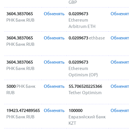
GBP
3604.3837065
Обменять
0.0209673
Обменят
РНК Банк RUB
Ethereum
Arbitrum ETH
3604.3837065
Обменять
0.0209673
ethbase
Обменят
РНК Банк RUB
3604.3837065
Обменять
0.0209673
Обменят
РНК Банк RUB
Ethereum
Optimism (OP)
5000
РНК Банк
Обменять
55.706520225366
Обменят
RUB
Tether Optimism
19423.472489565
Обменять
100000
Обменят
РНК Банк RUB
Евразийский банк
KZT