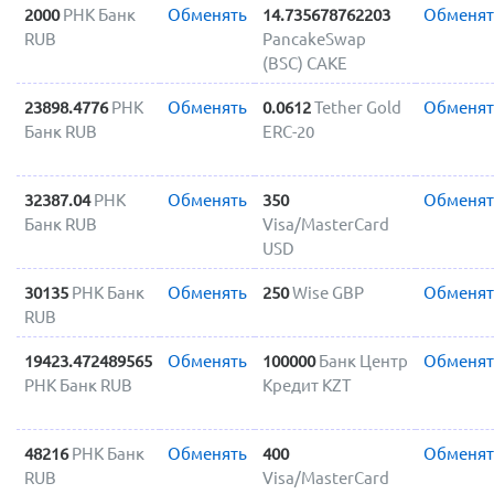
2000
РНК Банк
Обменять
14.735678762203
Обменят
RUB
PancakeSwap
(BSC) CAKE
23898.4776
РНК
Обменять
0.0612
Tether Gold
Обменят
Банк RUB
ERC-20
32387.04
РНК
Обменять
350
Обменят
Банк RUB
Visa/MasterCard
USD
30135
РНК Банк
Обменять
250
Wise GBP
Обменят
RUB
19423.472489565
Обменять
100000
Банк Центр
Обменят
РНК Банк RUB
Кредит KZT
48216
РНК Банк
Обменять
400
Обменят
RUB
Visa/MasterCard