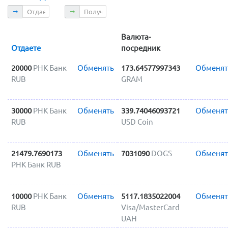
Отдаете
Получаете
Валюта-
Отдаете
посредник
20000
РНК Банк
Обменять
173.64577997343
Обменят
RUB
GRAM
30000
РНК Банк
Обменять
339.74046093721
Обменят
RUB
USD Coin
21479.7690173
Обменять
7031090
DOGS
Обменят
РНК Банк RUB
10000
РНК Банк
Обменять
5117.1835022004
Обменят
RUB
Visa/MasterCard
UAH