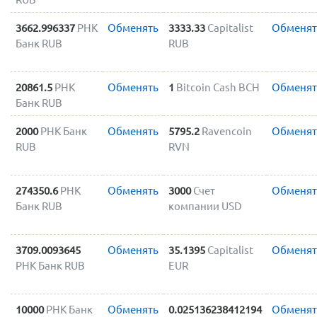
3662.996337
РНК
Обменять
3333.33
Capitalist
Обменят
Банк RUB
RUB
20861.5
РНК
Обменять
1
Bitcoin Cash BCH
Обменят
Банк RUB
2000
РНК Банк
Обменять
5795.2
Ravencoin
Обменят
RUB
RVN
274350.6
РНК
Обменять
3000
Счет
Обменят
Банк RUB
компании USD
3709.0093645
Обменять
35.1395
Capitalist
Обменят
РНК Банк RUB
EUR
10000
РНК Банк
Обменять
0.025136238412194
Обменят