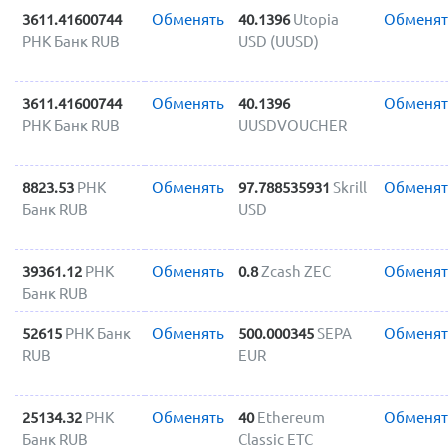
3611.41600744
Обменять
40.1396
Utopia
Обменят
РНК Банк RUB
USD (UUSD)
3611.41600744
Обменять
40.1396
Обменят
РНК Банк RUB
UUSDVOUCHER
8823.53
РНК
Обменять
97.788535931
Skrill
Обменят
Банк RUB
USD
39361.12
РНК
Обменять
0.8
Zcash ZEC
Обменят
Банк RUB
52615
РНК Банк
Обменять
500.000345
SEPA
Обменят
RUB
EUR
25134.32
РНК
Обменять
40
Ethereum
Обменят
Банк RUB
Classic ETC