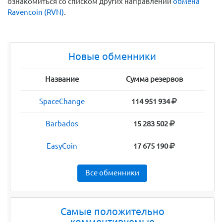
ознакомиться со списком других направлений
обмена
Ravencoin (RVN)
.
Новые обменники
Название
Сумма резервов
SpaceChange
114 951 934
Barbados
15 283 502
EasyCoin
17 675 190
Все обменники
Самые положительно