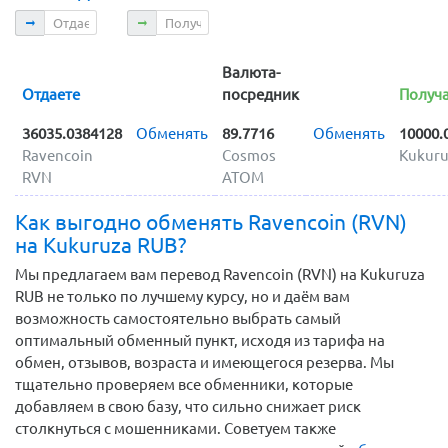
Отдаете
Получаете
Валюта-
Отдаете
посредник
Получ
36035.0384128
Обменять
89.7716
Обменять
10000.
Ravencoin
Cosmos
Kukuru
RVN
ATOM
Как выгодно обменять Ravencoin (RVN)
на Kukuruza RUB?
Мы предлагаем вам перевод Ravencoin (RVN) на Kukuruza
RUB не только по лучшему курсу, но и даём вам
возможность самостоятельно выбрать самый
оптимальный обменный пункт, исходя из тарифа на
обмен, отзывов, возраста и имеющегося резерва. Мы
тщательно проверяем все обменники, которые
добавляем в свою базу, что сильно снижает риск
столкнуться с мошенниками. Советуем также