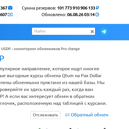
1367
Сумма резервов:
101 773 910 906 133
607
Обновлено:
06.08.26 03:14
r USDP – мониторинг обменников Pro change
P
популярное направление, которое ищут многие
ые выгодные курсы обмена Qtum на Pax Dollar
авлены обменными пунктами из нашей базы. Мы
оверяйте их здесь каждый раз, когда вам
P! А если вас интересует обмен в обратном
релочек, расположенную над таблицей с курсами.
Обратный обмен
Отслеживать