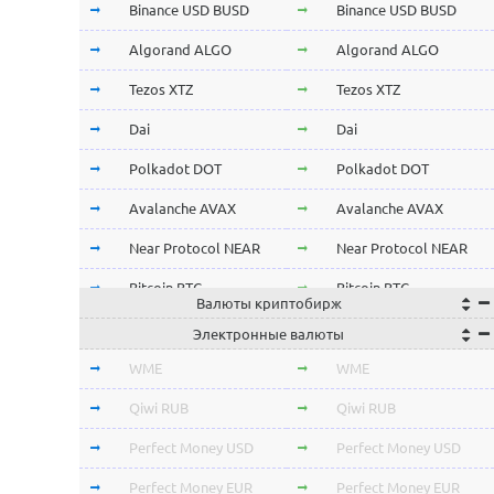
Binance USD BUSD
Binance USD BUSD
Algorand ALGO
Algorand ALGO
Tezos XTZ
Tezos XTZ
Dai
Dai
Polkadot DOT
Polkadot DOT
Avalanche AVAX
Avalanche AVAX
Near Protocol NEAR
Near Protocol NEAR
Bitcoin BTC
Bitcoin BTC
Валюты криптобирж
Terra LUNA
Terra LUNA
Электронные валюты
Cardano ADA
Cardano ADA
WME
WME
OmiseGo OMG
OmiseGo OMG
Qiwi RUB
Qiwi RUB
Verge XVG
Verge XVG
Perfect Money USD
Perfect Money USD
BitTorrent BTT
BitTorrent BTT
Perfect Money EUR
Perfect Money EUR