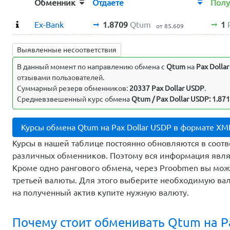
Обменник
Отдаете
Пол
Ex-Bank
1.8709
Qtum
1
от 85.609
Выявленные несоответствия
В данный момент по направлению обмена c
Qtum
на
Pax Dolla
отзывами пользователей.
Суммарный резерв обменников:
20337 Pax Dollar USDP
.
Средневзвешенный курс обмена
Qtum / Pax Dollar USDP: 1.871
Курсы обмена Qtum на Pax Dollar USDP в формате XM
Курсы в нашей таблице постоянно обновляются в соотв
различных обменников. Поэтому вся информация явля
Кроме одно рангового обмена, через Proobmen вы мо
третьей валюты. Для этого выберите необходимую вал
на полученный актив купите нужную валюту.
Почему стоит обменивать Qtum на Pa