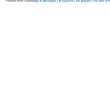
Разместить страницу:
в закладки
/
в соцсети
/
на форум
/
на сайт (бл