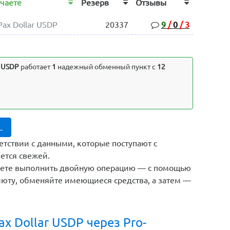
учаете
Резерв
Отзывы
Pax Dollar USDP
20337
9
/
0
/
3
r USDP
работает
1
надежный обменный пункт с
12
L
етствии с данными, которые поступают с
ется свежей.
жете выполнить двойную операцию — с помощью
юту, обменяйте имеющиеся средства, а затем —
x Dollar USDP через Pro-