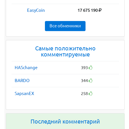
EasyCoin
17 675 190
Все обменники
Самые положительно
комментируемые
HASchange
393
BARDO
344
SapsanEX
258
Последний комментарий