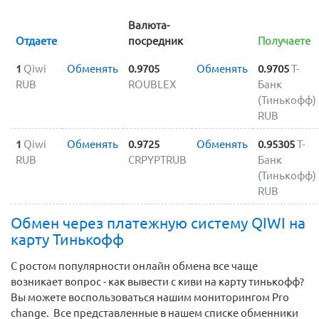
Валюта-
Отдаете
посредник
Получаете
1
Qiwi
Обменять
0.9705
Обменять
0.9705
Т-
RUB
ROUBLEX
Банк
(Тинькофф)
RUB
1
Qiwi
Обменять
0.9725
Обменять
0.95305
Т-
RUB
CRPYPTRUB
Банк
(Тинькофф)
RUB
Обмен через платежную систему QIWI
на
карту Тинькофф
С ростом популярности онлайн обмена все чаще
возникает вопрос - как вывести с киви на карту тинькофф?
Вы можете воспользоваться нашим мониторингом Pro
change. Все представленные в нашем списке обменники