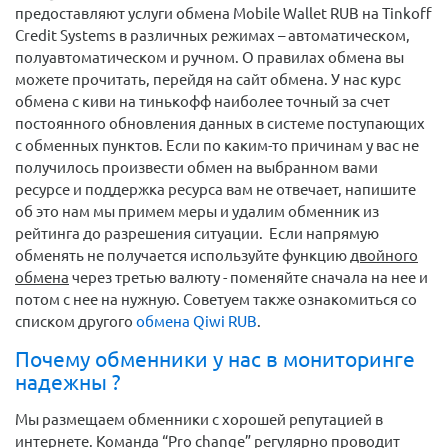
предоставляют услуги обмена Mobile Wallet RUB на Tinkoff
Credit Systems в различных режимах – автоматическом,
полуавтоматическом и ручном. О правилах обмена вы
можете прочитать, перейдя на сайт обмена. У нас курс
обмена с киви на тинькофф наиболее точный за счет
постоянного обновления данных в системе поступающих
с обменных пунктов. Если по каким-то причинам у вас не
получилось произвести обмен на выбранном вами
ресурсе и поддержка ресурса вам не отвечает, напишите
об это нам мы примем меры и удалим обменник из
рейтинга до разрешения ситуации. Если напрямую
обменять не получается используйте функцию
двойного
обмена
через третью валюту - поменяйте сначала на нее и
потом с нее на нужную. Советуем также ознакомиться со
списком другого
обмена Qiwi RUB
.
Почему обменники у нас в мониторинге
надежны ?
Мы размещаем обменники с хорошей репутацией в
интернете. Команда “Pro change” регулярно проводит