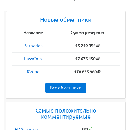
Новые обменники
Название
Сумма резервов
Barbados
15 249 954
EasyCoin
17 675 190
RWind
178 835 969
Все обменники
Самые положительно
комментируемые
HASchange
393