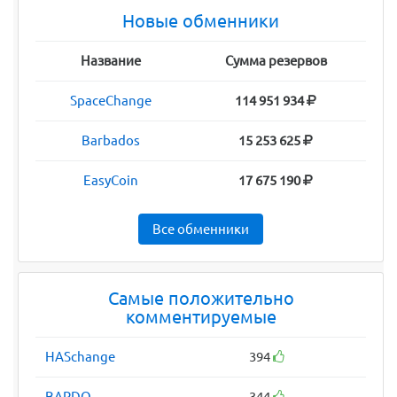
Новые обменники
Название
Сумма резервов
SpaceChange
114 951 934
Barbados
15 253 625
EasyCoin
17 675 190
Все обменники
Самые положительно
комментируемые
HASchange
394
BARDO
344