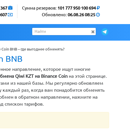
1367
Сумма резервов:
101 777 950 100 694
607
Обновлено:
06.08.26 08:25
 Coin BNB – где выгоднее обменять?
in BNB
нённое направление, которое ищут многие
бмена Qiwi KZT на Binance Coin
на этой странице.
тами из нашей базы. Мы регулярно обновляем
цу каждый раз, когда вам понадобится обменять
ть обмен в обратном направлении, нажмите на
ад списком тарифов.