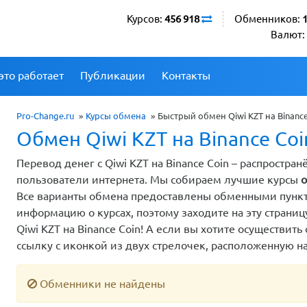
Курсов:
456 918
Обменников:
Валют:
это работает
Публикации
Контакты
Pro-Change.ru
»
Курсы обмена
»
Быстрый обмен Qiwi KZT на Binance
Обмен Qiwi KZT на Binance Co
Перевод денег с Qiwi KZT на Binance Coin – распростра
пользователи интернета. Мы собираем лучшие курсы
о
Все варианты обмена предоставлены обменными пунк
информацию о курсах, поэтому заходите на эту страни
Qiwi KZT на Binance Coin! А если вы хотите осуществи
ссылку с иконкой из двух стрелочек, расположенную н
Обменники не найдены