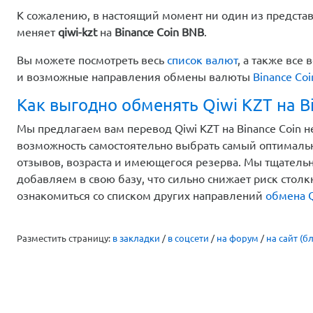
К сожалению, в настоящий момент ни один из предста
меняет
qiwi-kzt
на
Binance Coin BNB
.
Вы можете посмотреть весь
список валют
, а также вс
и возможные направления обмены валюты
Binance Co
Как выгодно обменять Qiwi KZT на Bi
Мы предлагаем вам перевод Qiwi KZT на Binance Coin н
возможность самостоятельно выбрать самый оптимальн
отзывов, возраста и имеющегося резерва. Мы тщатель
добавляем в свою базу, что сильно снижает риск стол
ознакомиться со списком других направлений
обмена Q
Разместить страницу:
в закладки
/
в соцсети
/
на форум
/
на сайт (бл