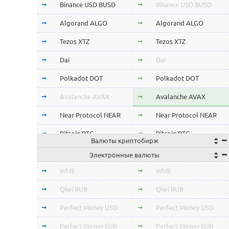
Binance USD BUSD
Binance USD BUSD
Algorand ALGO
Algorand ALGO
Tezos XTZ
Tezos XTZ
Dai
Dai
Polkadot DOT
Polkadot DOT
Avalanche AVAX
Avalanche AVAX
Near Protocol NEAR
Near Protocol NEAR
Bitcoin BTC
Bitcoin BTC
Валюты криптобирж
Terra LUNA
Terra LUNA
Электронные валюты
Cardano ADA
Cardano ADA
WME
WME
OmiseGo OMG
OmiseGo OMG
Qiwi RUB
Qiwi RUB
Verge XVG
Verge XVG
Perfect Money USD
Perfect Money USD
BitTorrent BTT
BitTorrent BTT
Perfect Money EUR
Perfect Money EUR