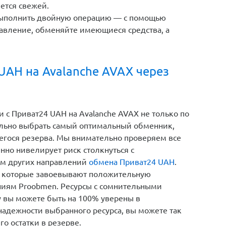
ется свежей.
выполнить двойную операцию — с помощью
авление, обменяйте имеющиеся средства, а
UAH на Avalanche AVAX через
 c Приват24 UAH на Avalanche AVAX не только по
ельно выбрать самый оптимальный обменник,
щегося резерва. Мы внимательно проверяем все
нно нивелирует риск столкнуться с
ом других направлений
обмена Приват24 UAH
.
 которые завоевывают положительную
ниям Proobmen. Ресурсы с сомнительными
у вы можете быть на 100% уверены в
надежности выбранного ресурса, вы можете так
го остатки в резерве.