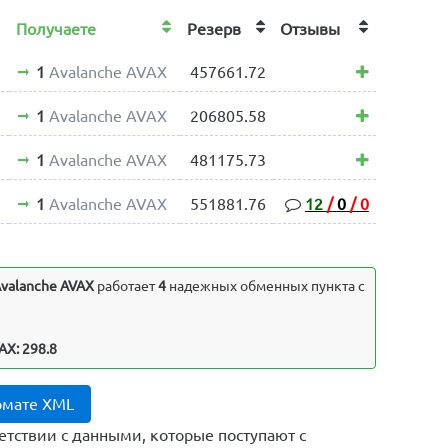
Получаете
Резерв
Отзывы
1
Avalanche AVAX
457661.72
1
Avalanche AVAX
206805.58
1
Avalanche AVAX
481175.73
1
Avalanche AVAX
551881.76
12
/
0
/
0
valanche AVAX
работает
4
надежных обменных пункта с
AX: 298.8
рмате XML
етствии с данными, которые поступают с