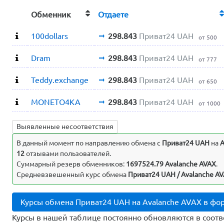
Обменник
Отдаете
100dollars
298.843
Приват24 UAH
от 500
Dram
298.843
Приват24 UAH
от 777
Teddy.exchange
298.843
Приват24 UAH
от 650
MONETO4KA
298.843
Приват24 UAH
от 1000
Выявленные несоответствия
В данный момент по направлению обмена c
Приват24 UAH
на
A
12
отзывами пользователей.
Суммарный резерв обменников:
1697524.79 Avalanche AVAX
.
Средневзвешенный курс обмена
Приват24 UAH / Avalanche AV
Курсы обмена Приват24 UAH на Avalanche AVAX в фо
Курсы в нашей таблице постоянно обновляются в соотв