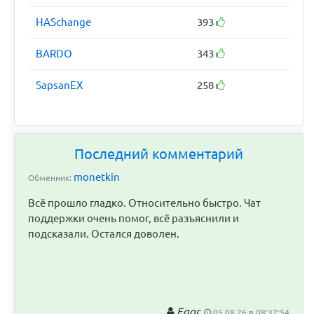
HASchange
393
BARDO
343
SapsanEX
258
Последний комментарий
monetkin
Обменник:
Всё прошло гладко. Относительно быстро. Чат
поддержки очень помог, всё разъяснили и
подсказали. Остался доволен.
Egor
05.08.26 в 08:37:54