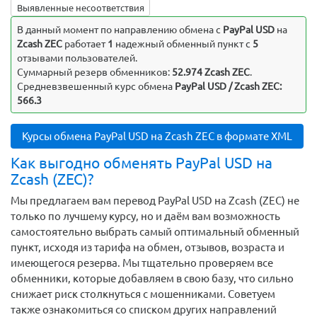
Выявленные несоответствия
В данный момент по направлению обмена c
PayPal USD
на
Zcash ZEC
работает
1
надежный обменный пункт с
5
отзывами пользователей.
Суммарный резерв обменников:
52.974 Zcash ZEC
.
Средневзвешенный курс обмена
PayPal USD / Zcash ZEC:
566.3
Курсы обмена PayPal USD на Zcash ZEC в формате XML
Как выгодно обменять PayPal USD на
Zcash (ZEC)?
Мы предлагаем вам перевод PayPal USD на Zcash (ZEC) не
только по лучшему курсу, но и даём вам возможность
самостоятельно выбрать самый оптимальный обменный
пункт, исходя из тарифа на обмен, отзывов, возраста и
имеющегося резерва. Мы тщательно проверяем все
обменники, которые добавляем в свою базу, что сильно
снижает риск столкнуться с мошенниками. Советуем
также ознакомиться со списком других направлений