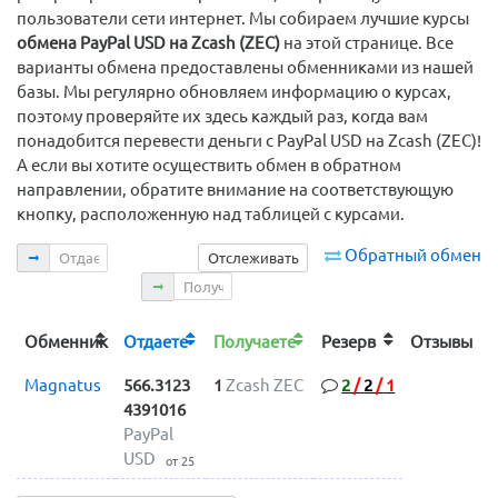
пользователи сети интернет. Мы собираем лучшие курсы
обмена PayPal USD на Zcash (ZEC)
на этой странице. Все
варианты обмена предоставлены обменниками из нашей
базы. Мы регулярно обновляем информацию о курсах,
поэтому проверяйте их здесь каждый раз, когда вам
понадобится перевести деньги с PayPal USD на Zcash (ZEC)!
А если вы хотите осуществить обмен в обратном
направлении, обратите внимание на соответствующую
кнопку, расположенную над таблицей с курсами.
Отдаете
Обратный обмен
Отслеживать
Получаете
Обменник
Отдаете
Получаете
Резерв
Отзывы
Magnatus
566.3123
1
Zcash ZEC
2
/
2
/
1
4391016
PayPal
USD
от 25