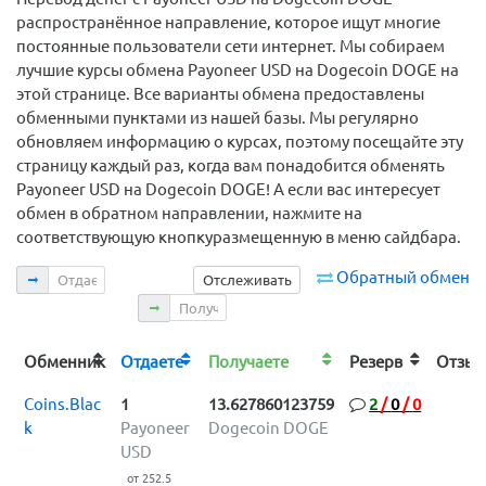
распространённое направление, которое ищут многие
постоянные пользователи сети интернет. Мы собираем
лучшие курсы обмена Payoneer USD на Dogecoin DOGE на
этой странице. Все варианты обмена предоставлены
обменными пунктами из нашей базы. Мы регулярно
обновляем информацию о курсах, поэтому посещайте эту
страницу каждый раз, когда вам понадобится обменять
Payoneer USD на Dogecoin DOGE! А если вас интересует
обмен в обратном направлении, нажмите на
соответствующую кнопкуразмещенную в меню сайдбара.
Отдаете
Обратный обмен
Отслеживать
Получаете
Обменник
Отдаете
Получаете
Резерв
Отз
Coins.Blac
1
13.627860123759
2
/
0
/
0
k
Payoneer
Dogecoin DOGE
USD
от 252.5