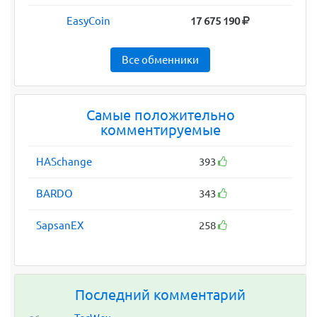
EasyCoin
17 675 190
Все обменники
Самые положительно
комментируемые
HASchange
393
BARDO
343
SapsanEX
258
Последний комментарий