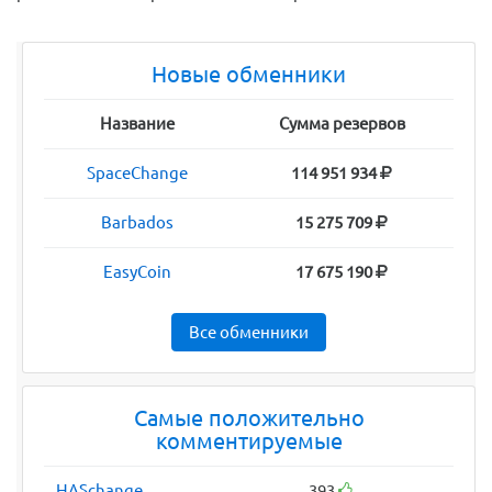
Новые обменники
Название
Сумма резервов
SpaceChange
114 951 934
Barbados
15 275 709
EasyCoin
17 675 190
Все обменники
Самые положительно
комментируемые
HASchange
393