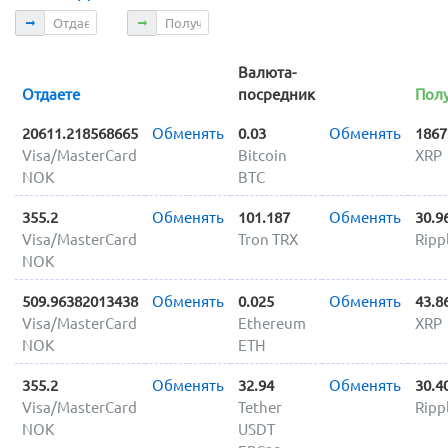
Отдаете
Получаете
Валюта-
Отдаете
посредник
Полу
20611.218568665
Обменять
0.03
Обменять
1867
Visa/MasterCard
Bitcoin
XRP
NOK
BTC
355.2
Обменять
101.187
Обменять
30.9
Visa/MasterCard
Tron TRX
Ripp
NOK
509.96382013438
Обменять
0.025
Обменять
43.8
Visa/MasterCard
Ethereum
XRP
NOK
ETH
355.2
Обменять
32.94
Обменять
30.4
Visa/MasterCard
Tether
Ripp
NOK
USDT