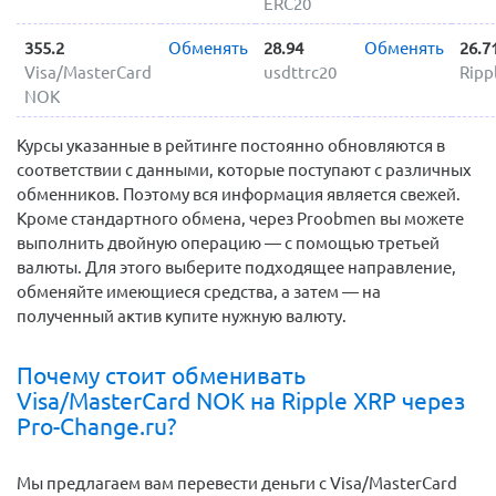
ERC20
355.2
Обменять
28.94
Обменять
26.7
Visa/MasterCard
usdttrc20
Ripp
NOK
Курсы указанные в рейтинге постоянно обновляются в
соответствии с данными, которые поступают с различных
обменников. Поэтому вся информация является свежей.
Кроме стандартного обмена, через Proobmen вы можете
выполнить двойную операцию — с помощью третьей
валюты. Для этого выберите подходящее направление,
обменяйте имеющиеся средства, а затем — на
полученный актив купите нужную валюту.
Почему стоит обменивать
Visa/MasterCard NOK на Ripple XRP через
Pro-Change.ru?
Мы предлагаем вам перевести деньги c Visa/MasterCard