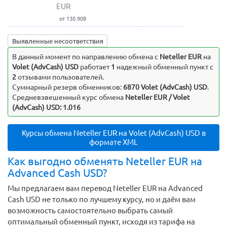
EUR
от 130.908
Выявленные несоответствия
В данный момент по направлению обмена c
Neteller EUR
на
Volet (AdvCash) USD
работает
1
надежный обменный пункт с
2
отзывами пользователей.
Суммарный резерв обменников:
6870 Volet (AdvCash) USD
.
Средневзвешенный курс обмена
Neteller EUR / Volet
(AdvCash) USD: 1.016
Курсы обмена Neteller EUR на Volet (AdvCash) USD в
формате XML
Как выгодно обменять Neteller EUR на
Advanced Cash USD?
Мы предлагаем вам перевод Neteller EUR на Advanced
Cash USD не только по лучшему курсу, но и даём вам
возможность самостоятельно выбрать самый
оптимальный обменный пункт, исходя из тарифа на