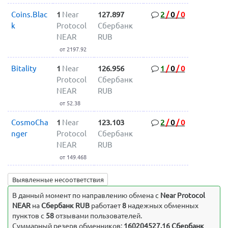
Coins.Blac
1
Near
127.897
2
/
0
/
0
k
Protocol
Сбербанк
NEAR
RUB
от 2197.92
Bitality
1
Near
126.956
1
/
0
/
0
Protocol
Сбербанк
NEAR
RUB
от 52.38
CosmoCha
1
Near
123.103
2
/
0
/
0
nger
Protocol
Сбербанк
NEAR
RUB
от 149.468
Выявленные несоответствия
В данный момент по направлению обмена c
Near Protocol
NEAR
на
Сбербанк RUB
работает
8
надежных обменных
пунктов с
58
отзывами пользователей.
Суммарный резерв обменников:
160204527.16 Сбербанк