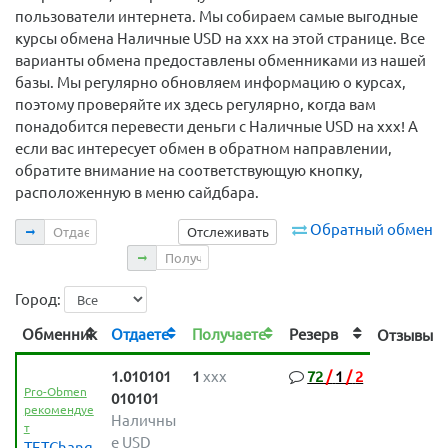
пользователи интернета. Мы собираем самые выгодные
курсы обмена Наличные USD на xxx на этой странице. Все
варианты обмена предоставлены обменниками из нашей
базы. Мы регулярно обновляем информацию о курсах,
поэтому проверяйте их здесь регулярно, когда вам
понадобится перевести деньги с Наличные USD на xxx! А
если вас интересует обмен в обратном направлении,
обратите внимание на соответствующую кнопку,
расположенную в меню сайдбара.
Отдаете
Обратный обмен
Отслеживать
Получаете
Город:
Обменник
Отдаете
Получаете
Резерв
Отзыв
1.010101
1
xxx
72
/
1
/
2
Pro-Obmen
010101
рекомендуе
Наличны
т
е USD
TETChang