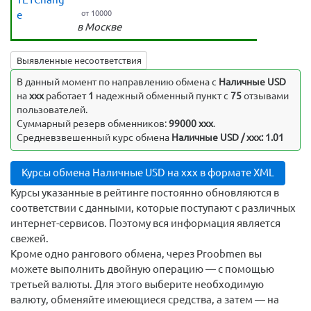
e
от 10000
в Москве
Выявленные несоответствия
В данный момент по направлению обмена c
Наличные USD
на
xxx
работает
1
надежный обменный пункт с
75
отзывами
пользователей.
Суммарный резерв обменников:
99000 xxx
.
Средневзвешенный курс обмена
Наличные USD / xxx: 1.01
Курсы обмена Наличные USD на xxx в формате XML
Курсы указанные в рейтинге постоянно обновляются в
соответствии с данными, которые поступают с различных
интернет-сервисов. Поэтому вся информация является
свежей.
Кроме одно рангового обмена, через Proobmen вы
можете выполнить двойную операцию — с помощью
третьей валюты. Для этого выберите необходимую
валюту, обменяйте имеющиеся средства, а затем — на