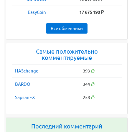
EasyCoin
17 675 190
Все обменники
Самые положительно
комментируемые
HASchange
393
BARDO
344
SapsanEX
258
Последний комментарий