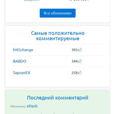
Все обменники
Самые положительно
комментируемые
HASchange
393
BARDO
344
SapsanEX
258
Последний комментарий
xHash
Обменник: