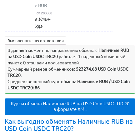
е RUB
от 200000
в Улан-
Удэ
Выявленные несоответствия
В данный момент по направлению обмена c
Наличные RUB
на
USD Coin USDC TRC20
работает
1
надежный обменный
пункт с
0
отзывами пользователей.
Суммарный резерв обменников:
523274.68 USD Coin USDC
TRC20
.
Средневзвешенный курс обмена
Наличные RUB / USD Coin
USDC TRC20: 86
Курсы обмена Наличные RUB на USD Coin USDC TRC20
в формате XML
Как выгодно обменять Наличные RUB на
USD Coin USDC TRC20?