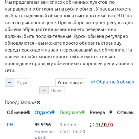
Мы предлагаем вам список обменных пунктов по
направлению биткоины на рубли обмен. У нас вы можете
выбрать надежный обменник и выгодно поменять BTC на
cash по рыночной цене. При выборе интернет ресурса для
обмена обращайте внимание на его резервы - они
должны быть положительные. Курсы обмена регулярно
обновляются – вы можете просто обновить страницу
перед переходом на заинтересовавший вас обменник. На
нашем онлайн мониторинге публикуются только
прошедшие проверку обменники с хорошей репутацией в
сети.
Отдаете
Обратный обмен
Отслеживать
Получаете
Город:
Таллин
Обменник
Отдаете
Получаете
Резерв
Отзыв
RFL
85.5456
1
Tether
41
/
0
/
0
Наличны
USDT TRC20
е RUB