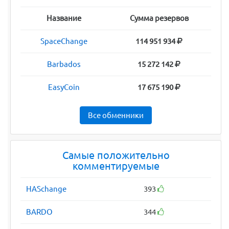
Название
Сумма резервов
SpaceChange
114 951 934
Barbados
15 272 142
EasyCoin
17 675 190
Все обменники
Самые положительно
комментируемые
HASchange
393
BARDO
344