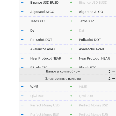
Binance USD BUSD
Binance USD BUSD
Algorand ALGO
Algorand ALGO
Tezos XTZ
Tezos XTZ
Dai
Dai
Polkadot DOT
Polkadot DOT
Avalanche AVAX
Avalanche AVAX
Near Protocol NEAR
Near Protocol NEAR
Bitcoin BTC
Bitcoin BTC
Валюты криптобирж
Terra LUNA
Terra LUNA
Электронные валюты
Cardano ADA
Cardano ADA
WME
WME
OmiseGo OMG
OmiseGo OMG
Qiwi RUB
Qiwi RUB
Verge XVG
Verge XVG
Perfect Money USD
Perfect Money USD
BitTorrent BTT
BitTorrent BTT
Perfect Money EUR
Perfect Money EUR