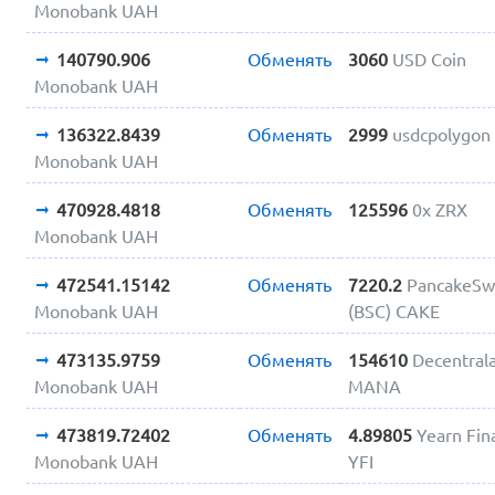
Monobank UAH
140790.906
Обменять
3060
USD Coin
Monobank UAH
136322.8439
Обменять
2999
usdcpolygon
Monobank UAH
470928.4818
Обменять
125596
0x ZRX
Monobank UAH
472541.15142
Обменять
7220.2
PancakeSw
Monobank UAH
(BSC) CAKE
473135.9759
Обменять
154610
Decentral
Monobank UAH
MANA
473819.72402
Обменять
4.89805
Yearn Fin
Monobank UAH
YFI