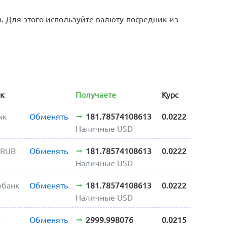
 Для этого используйте валюту-посредник из
ик
Получаете
Курс
нк
Обменять
181.78574108613
0.0222
Наличные USD
 RUB
Обменять
181.78574108613
0.0222
Наличные USD
рбанк
Обменять
181.78574108613
0.0222
Наличные USD
c
Обменять
2999.998076
0.0215