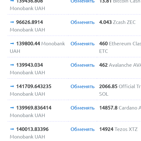
139436.808
Обменять
13.81
Bitcoin Cas
Monobank UAH
96626.8914
Обменять
4.043
Zcash ZEC
Monobank UAH
139800.44
Monobank
Обменять
460
Ethereum Clas
UAH
ETC
139943.034
Обменять
462
Avalanche AV
Monobank UAH
141709.643235
Обменять
2066.85
Official 
Monobank UAH
SOL
139969.836414
Обменять
14857.8
Cardano 
Monobank UAH
140013.83396
Обменять
14924
Tezos XTZ
Monobank UAH