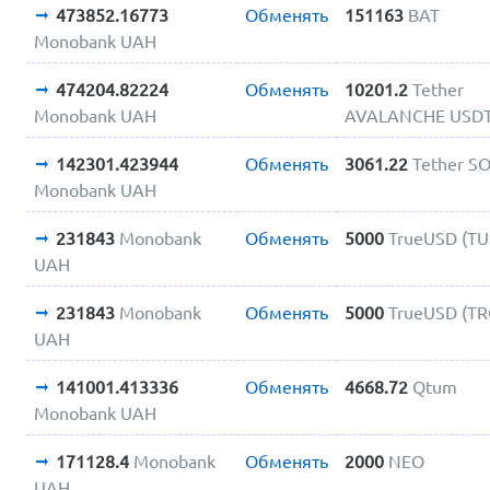
473852.16773
Обменять
151163
BAT
Monobank UAH
474204.82224
Обменять
10201.2
Tether
Monobank UAH
AVALANCHE USD
142301.423944
Обменять
3061.22
Tether S
Monobank UAH
231843
Monobank
Обменять
5000
TrueUSD (TU
UAH
231843
Monobank
Обменять
5000
TrueUSD (TR
UAH
141001.413336
Обменять
4668.72
Qtum
Monobank UAH
171128.4
Monobank
Обменять
2000
NEO
UAH