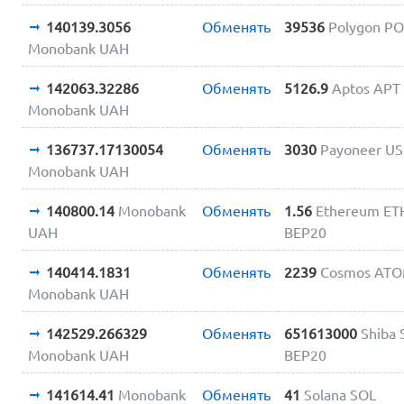
140139.3056
Обменять
39536
Polygon PO
Monobank UAH
142063.32286
Обменять
5126.9
Aptos APT
Monobank UAH
136737.17130054
Обменять
3030
Payoneer U
Monobank UAH
140800.14
Monobank
Обменять
1.56
Ethereum ET
UAH
BEP20
140414.1831
Обменять
2239
Cosmos AT
Monobank UAH
142529.266329
Обменять
651613000
Shiba 
Monobank UAH
BEP20
141614.41
Monobank
Обменять
41
Solana SOL