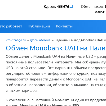
Курсов:
466 676
Обменников:
Валют:
это работает
Публикации
Контакты
Pro-Change.ru
»
Курсы обмена
»
Надежный вывод Monobank UAH на
Обмен Monobank UAH на Нал
Обмен денег с Monobank UAH на Наличные USD – расп
постоянные пользователи интернета. Мы собираем л
USD на этой странице. Все варианты обмена предос
регулярно обновляем информацию о курсах, поэтому 
понадобится перевести деньги с Monobank UAH на Нал
в обратном направлении, обратите внимание на ссылк
списком тарифов.
К сожалению, в настоящий момент ни один из предста
меняет
Monobank UAH
на
Наличные USD
.