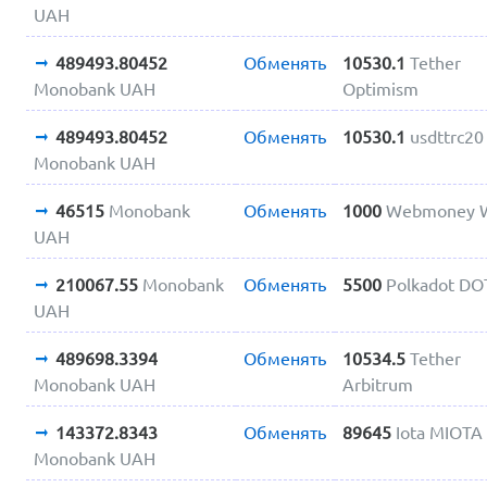
UAH
489493.80452
Обменять
10530.1
Tether
Monobank UAH
Optimism
489493.80452
Обменять
10530.1
usdttrc20
Monobank UAH
46515
Monobank
Обменять
1000
Webmoney
UAH
210067.55
Monobank
Обменять
5500
Polkadot DO
UAH
489698.3394
Обменять
10534.5
Tether
Monobank UAH
Arbitrum
143372.8343
Обменять
89645
Iota MIOTA
Monobank UAH