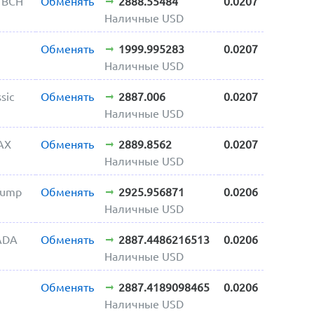
h BCH
Обменять
2888.55484
0.0207
Наличные USD
Обменять
1999.995283
0.0207
Наличные USD
sic
Обменять
2887.006
0.0207
Наличные USD
AX
Обменять
2889.8562
0.0207
Наличные USD
Trump
Обменять
2925.956871
0.0206
Наличные USD
ADA
Обменять
2887.4486216513
0.0206
Наличные USD
Обменять
2887.4189098465
0.0206
Наличные USD