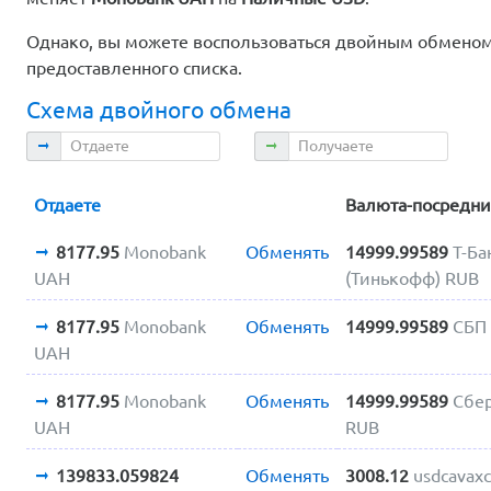
Однако, вы можете воспользоваться двойным обменом.
предоставленного списка.
Схема двойного обмена
Отдаете
Получаете
Отдаете
Валюта-посредн
8177.95
Monobank
Обменять
14999.99589
Т-Ба
UAH
(Тинькофф) RUB
8177.95
Monobank
Обменять
14999.99589
СБП
UAH
8177.95
Monobank
Обменять
14999.99589
Сбе
UAH
RUB
139833.059824
Обменять
3008.12
usdcavax