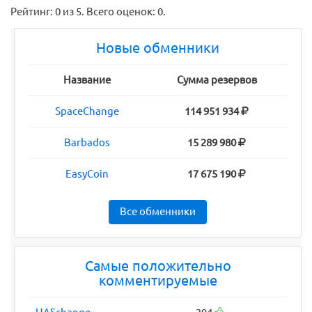
Рейтинг:
0
из
5
. Всего оценок:
0
.
Новые обменники
Название
Сумма резервов
SpaceChange
114 951 934
Barbados
15 289 980
EasyCoin
17 675 190
Все обменники
Самые положительно
комментируемые